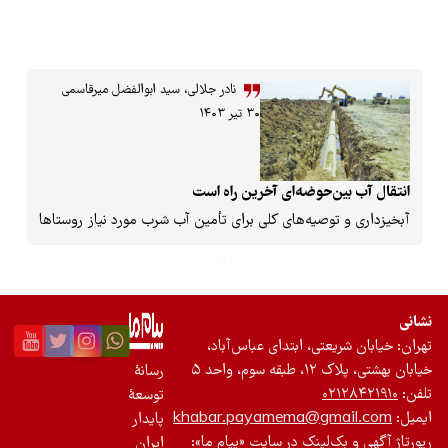
نادر جلالی، سید ابوالفضل میرقاسمی
۳۰ تیر ۱۴۰۳
‌حوضه‌ای آخرین راه است
وصیه‌های کلی برای تأمین آب شرب مورد نیاز روستاها
تی، ابتدای عباس‌آباد،
حد ۵
رسانۀ
۰
توسعۀ
khabar.payamema@gm
پایدار
لینک در سایت «پیام ما»:
ایران