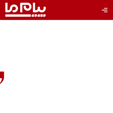
باشگاه نویسندگان
نادر جلالی
هیئت
علمی
پژوهشکدۀ
حفاظت
خاک و
آبخیزداری