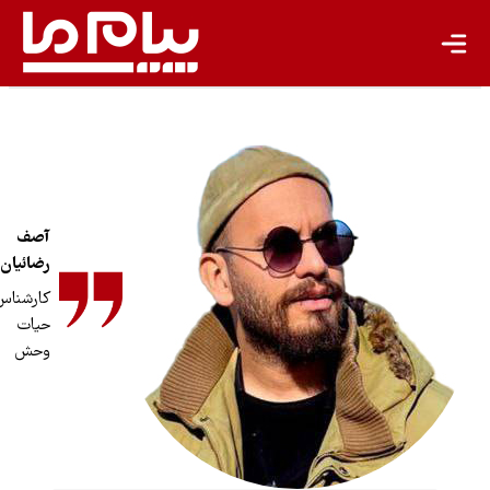
کشاورزی پایدار
گردشگری پایدار
اقتصاد سبز
معیشت پایدار
مسئولیت اجتماعی شرکت‌ها
آصف
بیشتر
رضائیان
کارشناس
سبک زندگی
حیات
وحش
جهان پژوهش
یادداشت
تجدیدپذیر