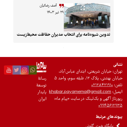
تازه‌ها
آصف رضائیان
۲۹ تیر ۱۴۰۳
باشگاه نویسندگان
تدوین شیوه‌نامه برای انتخاب مدیران حفاظت محیط‌زیست
نشانی
تهران: خیابان شریعتی، ابتدای عباس‌آباد،
خیابان بهشتی، پلاک ۱۲، طبقه سوم، واحد ۵
رسانۀ
تلفن:
۰۲۱۲۸۴۲۱۹۱۰
توسعۀ
ایمیل:
khabar.payamema@gmail.com
پایدار
رپورتاژ آگهی و بک‌لینک در سایت «پیام ما»:
ایران
۰۹۹۴۵۶۱۲۹۳۵
پیوندهای مرتبط
پایگاه خبری گلونی