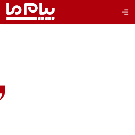
مبینا
میردامادی
روزنامه‌نگار