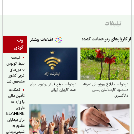
تبلیغات
از کارزارهای زیر حمایت کنید:
وب
گردی
قیمت
بلیط اتوبوس
به مرزهای
غربی کشور
مشخص شد
درخواست ابلاغ بروز‌رسانی تعرفه
درخواست رفع فیلتر یوتیوب برای
کمک به
دستمزد کارشناسان رسمی
همه کاربران ایرانی
دادگستری
تأمین مالی
یا واردات
داروی
ELAHERE
برای بیماران
مقاوم به
شیمی‌درمانی