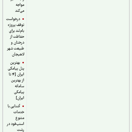
مواجه
می‌کند
درخواست
توقف پروژه
بام‌لند برای
حفاظت از
درختان و
طبیعت شهر
لاهیجان
بهترین
پنل پیامکی
ایران [4 تا
از بهترین
سامانه
پیامکی
ایران]
آشنایی با
خدمات
متنوع
اسنپ‌فود در
رشت