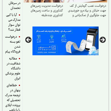
در سرطان
درخواست نصب گرمایش از کف
درخواست مدیریت زمین‌های
تخمدان
جهت خیابان و پیاده‌رو خورشیدی
کشاورزی و ساخت زمین‌های
آیا با کپی
جهت جلوگیری از نمک‌پاشی و
کشاورزی چندطبقه
مدارک می
صدمه به اکوسیستم
توان سوار
قطار شد؟
درخواست
لغو بسته
شدن
فرودگاه پیام
مطالبه
شفافیت در
دانشگاه
علوم پزشکی
ایران
خطاهای
پنهان در
ترجمه مدرک
تحصیلی که
پرونده اپلای
را با تاخیر