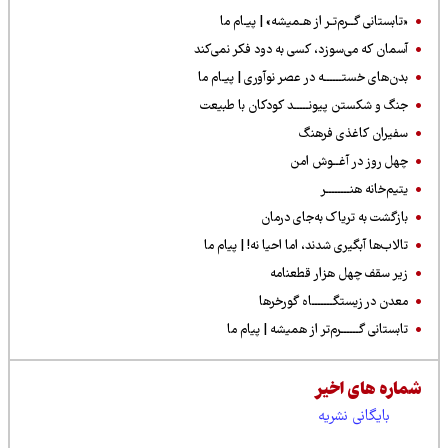
«تابستانی گــرم‌تـر از هـمیشه» | پیـام ما
آسمان که می‌سوزد، کسی به دود فکر نمی‌کند
بدن‌های خستــــــه در عصر نوآوری | پیـام ما
جنگ و شکستن پیونـــــد کودکان با طبیعت
سفیران کاغذی فرهنگ
چهل روز در آغــوش امن
یتیم‌خانه هنــــــــر
بازگشت به تریاک به‌جای درمان
تالاب‌ها آبگیری شدند، اما احیا نه! | پیام ما
زیر سقف چهل هزار قطعنامه
معدن در زیستگـــــــاه گورخرها
تابستانی گــــــرم‌تر از همیشه | پیام ما
شماره های اخیر
بایگانی نشریه