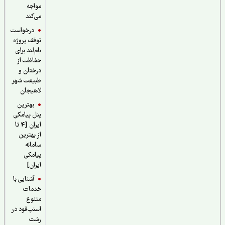
مواجه
می‌کند
درخواست
توقف پروژه
بام‌لند برای
حفاظت از
درختان و
طبیعت شهر
لاهیجان
بهترین
پنل پیامکی
ایران [4 تا
از بهترین
سامانه
پیامکی
ایران]
آشنایی با
خدمات
متنوع
اسنپ‌فود در
رشت