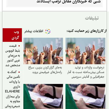
شبی که خبرنگاران مقابل ترامپ ایستادند
تبلیغات
ارزارهای زیر حمایت کنید:
وب
گردی
قیمت
بلیط اتوبوس
به مرزهای
غربی کشور
مشخص شد
واست واردات و تولید
به‌جای گران‌کردن بنزین، سراغ
کمک به
ن پیش‌ساخته نسبت به آمار
راه‌حل‌های غیرقیمتی بروید
افیایی و آمایش سرزمینی
تأمین مالی
یا واردات
داروی
ELAHERE
برای بیماران
مقاوم به
شیمی‌درمانی