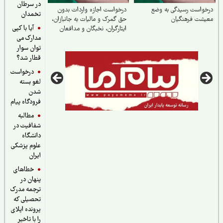
در سرطان
واست رسیدگی به وضع
درخواست اجازه واردات بدون
تخمدان
یشت فرهنگیان
حق گمرک و مالیات به جانبازان،
آیا با کپی
ایثارگران، نخبگان و مدافعان
مدارک می
کشور
توان سوار
قطار شد؟
درخواست
لغو بسته
شدن
فرودگاه پیام
مطالبه
شفافیت در
دانشگاه
علوم پزشکی
ایران
خطاهای
پنهان در
ترجمه مدرک
تحصیلی که
پرونده اپلای
را با تاخیر