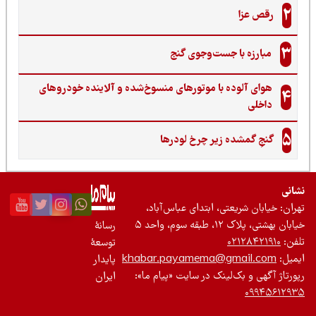
2
رقص عزا
3
مبارزه با جست‌وجوی گنج‌
هوای آلوده با موتورهای منسوخ‌شده و آلاینده خودروهای
4
داخلی
5
گنجِ گمشده زیر چرخ لودرها
نی
ان: خیابان شریعتی، ابتدای عباس‌آباد،
 بهشتی، پلاک ۱۲، طبقه سوم، واحد ۵
رسانۀ
ن:
۰۲۱۲۸۴۲۱۹۱۰
توسعۀ
یل:
khabar.payamema@gmail.com
پایدار
رتاژ آگهی و بک‌لینک در سایت «پیام ما»:
ایران
۰۹۹۴۵۶۱۲