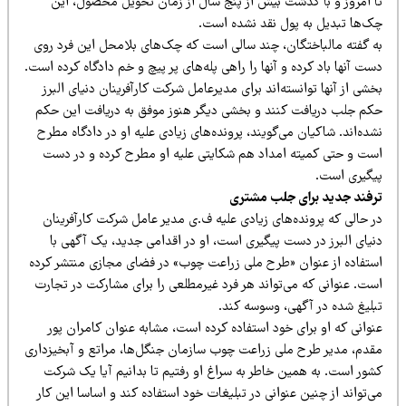
ا امروز و با گذشت بیش از پنج سال از زمان تحویل محصول، این
ک‌ها تبدیل به پول نقد نشده است.
ه گفته مالباختگان، چند سالی است که چک‌های بلامحل این فرد روی
ت آنها باد کرده و آنها را راهی پله‌های پر پیچ و خم دادگاه کرده است.
شی از آنها توانسته‌اند برای مدیرعامل شرکت کارآفرینان دنیای البرز
کم جلب دریافت کنند و بخشی دیگر هنوز موفق به دریافت این حکم
ده‌اند. شاکیان می‌گویند، پرونده‌‌های زیادی علیه او در دادگاه مطرح
ست و حتی کمیته امداد هم شکایتی علیه او مطرح کرده و در دست
یگیری است.
رفند جدید برای جلب مشتری
ر حالی که پرونده‌های زیادی علیه ف.ی مدیر عامل شرکت کارآفرینان
نیای البرز در دست پیگیری است، او در اقدامی جدید، یک آگهی‌ با
ستفاده از عنوان «طرح ملی زراعت چوب» در فضای مجازی منتشر کرده
ست. عنوانی که می‌تواند هر فرد غیر‌مطلعی را برای مشارکت در تجارت
بلیغ شده در آگهی، وسوسه کند.
وانی که او برای خود استفاده کرده است، مشابه عنوان کامران پور
قدم، مدیر طرح ملی زراعت چوب سازمان جنگل‌ها، مراتع و آبخیزداری
شور است. به همین خاطر به سراغ او رفتیم تا بدانیم آیا یک شرکت
‌تواند از چنین عنوانی در تبلیغات خود استفاده کند و اساسا این کار