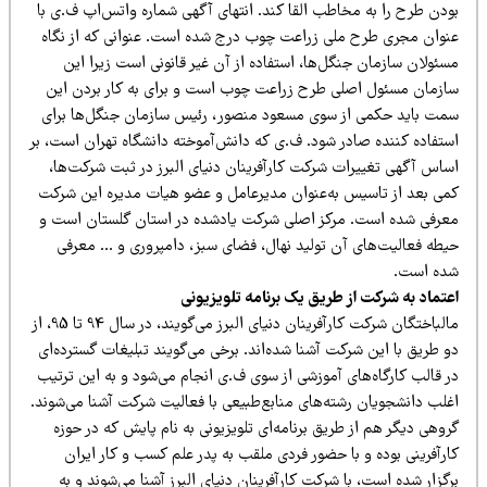
ودن طرح را به مخاطب القا کند. انتهای آگهی شماره واتس‌اپ ف.ی با
نوان مجری طرح ملی زراعت چوب درج شده است. عنوانی که از نگاه
ئولان سازمان جنگل‌ها، استفاده از آن غیر قانونی است زیرا این
ازمان مسئول اصلی طرح زراعت چوب است و برای به کار بردن این
مت باید حکمی از سوی مسعود منصور، رئیس سازمان جنگل‌ها برای
ستفاده کننده صادر شود. ف.ی که دانش‌آموخته دانشگاه تهران است، بر
ساس آگهی‌ تغییرات شرکت کارآفرینان دنیای البرز در ثبت شرکت‌ها،
می بعد از تاسیس به‌عنوان مدیرعامل و عضو هیات مدیره این شرکت
عرفی شده است. مرکز اصلی شرکت یادشده در استان گلستان است و
یطه فعالیت‌های آن تولید نهال، فضای سبز، دامپروری و … معرفی
ده است.
عتماد به شرکت از طریق یک برنامه تلویزیونی
مالباختگان شرکت کارآفرینان دنیای البرز می‌گویند، در سال 94 تا 95، از
 طریق با این شرکت آشنا شده‌اند. برخی می‌گویند تبلیغات گسترده‌ای
ر قالب کارگاه‌های آموزشی از سوی ف.ی انجام می‌شود و به این ترتیب
غلب دانشجویان رشته‌های منابع‌طبیعی با فعالیت شرکت آشنا می‌شوند.
وهی دیگر هم از طریق برنامه‌ای تلویزیونی به نام پایش که در حوزه
رآفرینی بوده و با حضور فردی ملقب به پدر علم کسب و کار ایران
برگزار شده است، با شرکت کارآفرینان دنیای البرز آشنا می‌‎شوند و به