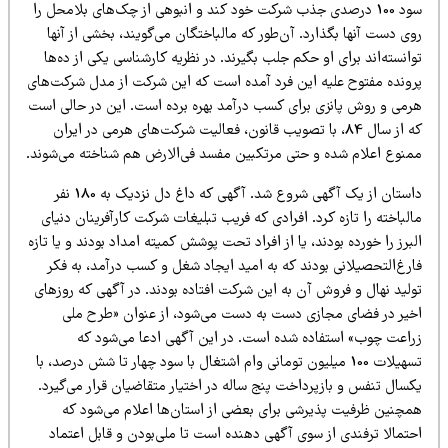
سود 100 درصدی جذب شرکت خود کند و انبوهی از چک‌های بلامحل را
ی دست آنها بگذارد. آن‌طور که مالباختگان می‌گویند، بخشی از آنها
انسته‌اند برای او حکم جلب بگیرند. در نظریه کارشناسی یکی از ده‌ها
رونده مفتوح علیه این فرد آمده است که این شرکت از مدل شرکت‌های
رمی و روش پانزی برای کسب درآمد بهره برده است. این در حالی است
که از سال 84، با تصویب قانون، فعالیت شرکت‌های هرمی در ایران
منوع اعلام شده و حتی مرتکبین مفسد فی‌الارض هم شناخته می‌شوند.
داستان از یک آگهی شروع شد. آگهی که داغ دل نزدیک به 180 نفر
لباخته را تازه کرد. افرادی که فریب تبلیغات شرکت کارآفرینان دنیای
برز را خورده بودند، یا از افراد تحت پوشش کمیته امداد بودند و یا تازه
ارغ‌التحصیلانی بودند که به امید ایجاد شغل و کسب درآمد، به فکر
ولید نهال و فروش آن به این شرکت افتاده بودند. در آگهی که روزهای
خیر در فضای مجازی دست به دست می‌شود، از عنوان «طرح ملی
راعت چوب» استفاده شده است. در این آگهی ادعا می‌شود که
تسهیلات 100 میلیون تومانی وام اشتغال با سود چهار تا شش درصد، با
کسال تنفس و بازپرداخت پنج ساله در اختیار متقاضیان قرار می‌گیرد.
مچنین ظرفیت پذیرشی برای بعضی از استان‌ها اعلام می‌شود که
حتمالا ترفندی از سوی آگهی دهنده است تا ملی‌بودن و قابل اعتماد