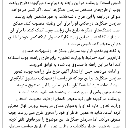
انونی است؟ پورمقدم در این رابطه به «پیام ما» می‌گوید: «طرح زراعت
وب از طرح‌های مشخص سازمان جنگل‌ها است. اگر کسی می‌خواهد
نوانی در رابطه با این طرح داشته‌باشد، به طور مشخص باید ریاست
ازمان جنگل‌ها در حکمی او را برای این وظیفه منصوب کند. ممکن
ست دستگاه‌های دیگر به طرح ملی زراعت چوب کمک کنند یا برای آن
هیلات گذاشته و در این زمینه کار کنند، ولی اینکه کسی خود را با این
نوان معرفی کند، قانونی نیست.»
ه گفته پورمقدم، قرار بود سازمان جنگل‌ها از تسهیلات صندوق
ارآفرینی امید -مرتبط با وزارت تعاون- برای طرح زراعت چوب استفاده
د اما در این رابطه با صندوق یاد شده به توافق نمی‌رسد.
و ادامه می‌دهد: «پس از انتشار آگهی طرح ملی زراعت چوب، تصور
ازمان جنگل‌ها بر این بود که قرار است از تسهیلات صندوق کارآفرینی
مید استفاده شود اما همکاران ما در تماس با این صندوق متوجه
دند چنین وامی از سوی صندوق یادشده هم تایید نشده است.»
ورمقدم می‌گوید: «این فرد معرفی نامه‌ای از طرف معاونت اشتغال
ارت تعاون دارد که او را به‌عنوان مشاور در زمینه پرورش نهال معرفی
رده است. شاید به همین خاطر او خود را مجری طرح ملی زراعت چوب
عرفی می‌کند اما سازمان جنگل‌ها این موضوع را غیر قانونی تلقی کرده
ست. به همین خاطر مکاتبات با وزارت تعاون از طریق حراست سازمان