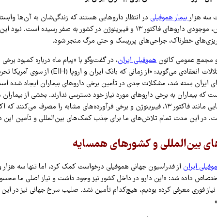
 سه هزار
بیمار هموفیلی
در انتظار داروهایی هستند که زندگی‌شان به آن‌ها وابست
فعالان بیماران خاص، موجودی داروهای فاکتور ۱۳ و فیبرینوژن در کشور به صفر رسیده است.
نریزی‌های خطرناک، جراحی‌های پرریسک و حتی مرگ منجر شود.
و مجمع عمومی کانون
هموفیلی ایران
، در گفت‌وگو با «پیام ما» درباره کمبود برخی
بیماران مبتلا به اختلالات انعقادی می‌گوید: «از زمانی که بان
ای ایران بسته شد، مشکلات جدی در تأمین برخی داروهای بیماران ایجاد شده اس
ت که بیماران به برخی داروهای مورد نیاز خود دسترسی ندارند. بخشی از بیماران مب
انعقادی نادر، داروهایی مانند فاکتور ۱۳، فیبرینوژن و برخی فرآورده‌های مشابه را مصرف می‌ک
. در این مدت تمام تلاش‌های ما برای جذب کمک‌های بین‌المللی و تأمین این دا
ی بین‌المللی و کشورهای همسایه
فیلی ایران
اختصاص داده شد: «این دارو در داخل کشور نیز وجود داشت و نیاز اصلی ما محسو
نیاز فوری معرفی کرده بودیم، هیچ‌کدام تأمین نشد. صلیب سرخ جهانی نیز در این 