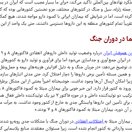
عملکرد نهادهای بین‌المللی تأکید می‌کند: «برای ما بسیار عجیب است که ایران در بس
ز جمله زلزله، سیل و جنگ در کشورهای مختلف، جزو نخستین کشورهایی بوده که 
 کرده است، اما در شرایطی که بیماران ایرانی با کمبود دارو مواجه شدند، هیچ کم
تقریباً تمام کشورهای منطقه به این داروها دسترسی داشتند، حتی یک واحد از این د
ا در دوران جنگ
ن هموفیلی ایران
درب
ر ایران جمع‌آوری و جداسازی می‌شود اما برای فرآوری و تولید دارو به کشورهای د
، توضیح می‌دهد: «در جریان جنگ و به دلیل افزایش هزینه‌های بیمه و حمل‌ونقل، 
 همین مسئله تأمین برخی داروها را دچار اختلال کرد. حتی مدتی انبارهای سازما
 زیرا امکان ارسال آن‌ها وجود نداشت. خوشبختانه اخیراً بخشی از این مشکل برطر
در حوزه فاکتور ۸ نوترکیب دو تولیدکننده داخلی و در حوزه فاکتور ۷ نیز یک تولی
برای تأمین این داروها وابستگی جدی به خارج از کشور وجود نداشت. به جرأت م
 دوره، بیماران مبتلا به کمبود فاکتورهای ۸ و ۷ بودند.»
بیماران مبتلا به
اختلالات انعقادی
ت وارداتی به کشور انجام نشده است، زیرا مسئولان معتقدند منابع پلاسمایی کشور