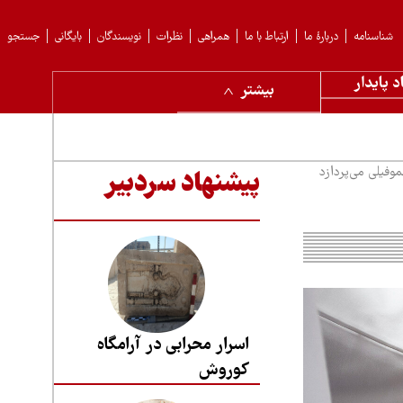
شناسنامه
دربارهٔ ما
ارتباط با ما
همراهی
نظرات
نویسندگان
بایگانی
جستجو
د پایدار
بیشتر
وفیلی می‌پردازد
پیشنهاد سردبیر
اسرار محرابی در آرامگاه
کوروش