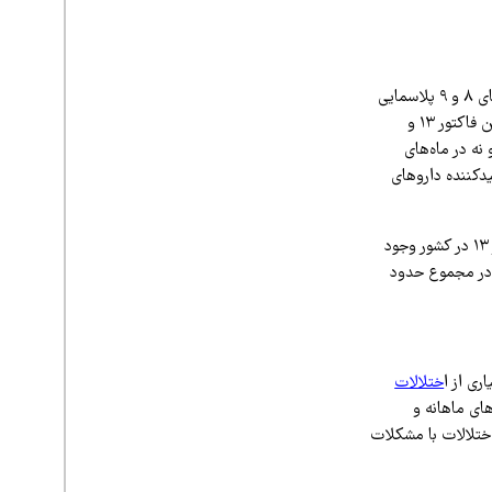
عضو مجمع عمومی کانون هموفیلی ایران، با ابراز امیدواری نسبت به ورود محموله‌های جدید فاکتورهای ۸ و ۹ پلاسمایی
که از پلاسمای ایرانی تولید شده‌اند به ایران در نیمه نخست مردادماه، در رابطه با آخرین وضعیت تأمین فاکتور ۱۳ و
 نه در ماه‌های
دکننده داروهای
قویدل درباره تعداد بیماران نیازمند این داروها اظهار می‌کند: «حدود هزار بیمار مبتلا به کمبود فاکتور ۱۳ در کشور وجود
 دارند. در مجموع حدود
ختلالات
های ماهانه و
اختلالات با مشکلات