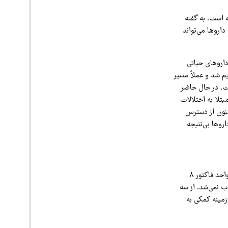
ه است. به گفته
 نبود این داروها می‌تواند
 داروهای حیاتی
ک ایران و اروپا (EIH) از سوی آمریکا تحریم شد و عملاً مسیر
ت. در حال حاضر
تلا به اختلالات
نند که اکنون از دسترس
روها بی‌نتیجه
از فدراسیون جهانی هموفیلی درخواست کمک کرد، اما تنها سه هزار واحد فاکتور ۸
ب نمی‌شد. از سه
زمینه کمکی به