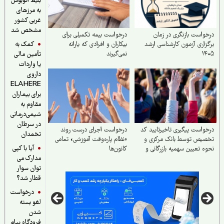
بلیط اتوبوس
به مرزهای
غربی کشور
مشخص شد
واست بازنگری در زمان
درخواست بیمه تکمیلی برای
کمک به
زاری آزمون کارشناسی ارشد
بیکاران و افرادی که یارانه
۱۴
نمی‌گیرند
تأمین مالی
یا واردات
داروی
ELAHERE
برای بیماران
مقاوم به
شیمی‌درمانی
در سرطان
واست پیگیری تاخیرتایید کد
درخواست اجرای درست روند
تخمدان
صیص توسط بانک مرکزی و
«نظام پاره‌وقت آموزشی» تمامی
آیا با کپی
ه تعیین سهمیه بازرگانی و
کانون‌ها
مدارک می
یدکنندگان
توان سوار
قطار شد؟
درخواست
لغو بسته
شدن
فرودگاه پیام