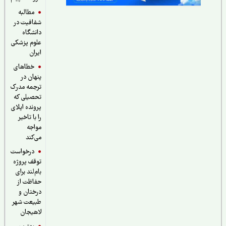
مطالبه
شفافیت در
دانشگاه
علوم پزشکی
ایران
خطاهای
پنهان در
ترجمه مدرک
تحصیلی که
پرونده اپلای
را با تاخیر
مواجه
می‌کند
درخواست
توقف پروژه
بام‌لند برای
حفاظت از
درختان و
طبیعت شهر
لاهیجان