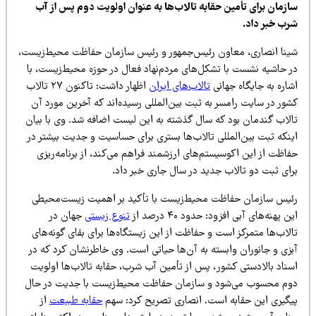
ازمان برای تأمین حقابه تالاب‌ها به عنوان اولویت دوم پس از آب
رب خبر داد.
ینا انصاری، معاون رئیس‌جمهور و رئیس سازمان حفاظت محیط‌زیست،
ر حاشیه نشست با تشکل‌های مردم‌نهاد فعال در حوزه محیط‌زیست، با
اره به جایگاه جهانی
تالاب‌های ایران
اظهار داشت: تاکنون ۲۷ تالاب
شور در سایت رامسر به ثبت بین‌المللی رسیده‌اند که آخرین مورد آن
الاب گندمان بود که سال گذشته به این لیست اضافه شد. وی با بیان
ینکه ثبت بین‌المللی تالاب‌ها بستری برای حساسیت و جدیت بیشتر در
اظت از این اکوسیستم‌های ارزشمند فراهم می‌کند، از برنامه‌ریزی
رای ثبت دو تالاب جدید در سال جاری خبر داد.
ئیس سازمان حفاظت محیط‌زیست با تأکید بر اهمیت زیست‌محیطی
ن پهنه‌های آبی افزود: حدود ۴۰ درصد از
تنوع زیستی
جهان در
لاب‌ها متمرکز است و حفاظت از این زیستگاه‌ها برای بقای گونه‌های
بزی و جانوران وابسته به آن‌ها حیاتی است. وی خاطرنشان کرد که در
سناد بالادستی کشور، پس از تأمین آب شرب، حقابه تالاب‌ها اولویت
وم محسوب می‌شود و سازمان حفاظت محیط‌زیست با جدیت در حال
یگیری این حقابه است. انصاری تصریح کرد: سهم
حقابه طبیعت
از