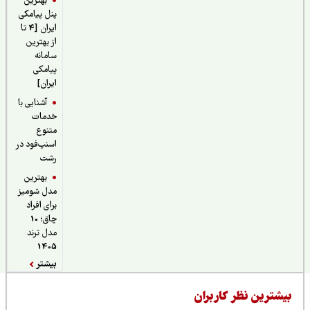
بهترین
پنل پیامکی
ایران [4 تا
از بهترین
سامانه
پیامکی
ایران]
آشنایی با
خدمات
متنوع
اسنپ‌فود در
رشت
بهترین
مدل شومیز
برای افراد
چاق؛ 10
مدل ترند
1405
بیشتر
یشترین نظر کاربران