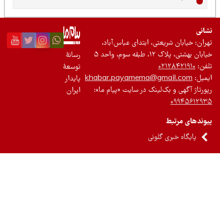
نی
ان: خیابان شریعتی، ابتدای عباس‌آباد،
 بهشتی، پلاک ۱۲، طبقه سوم، واحد ۵
رسانۀ
ن:
۰۲۱۲۸۴۲۱۹۱۰
توسعۀ
یل:
khabar.payamema@gmail.com
پایدار
رتاژ آگهی و بک‌لینک در سایت «پیام ما»:
ایران
۰۹۹۴۵۶۱۲
ندهای مرتبط
پایگاه خبری گلونی