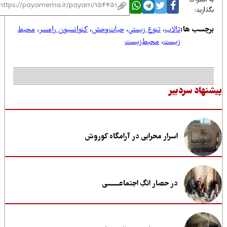
 اشتراک
ذارید:
رچسب ها:
تالاب
،
تنوع زیستی
،
حیات‌وحش
،
کنوانسیون رامسر
،
محیط
زیست
،
محیط‌زیست
نهاد سردبیر
اسرار محرابی در آرامگاه کوروش
در حصار انگِ اجتماعــــــــی