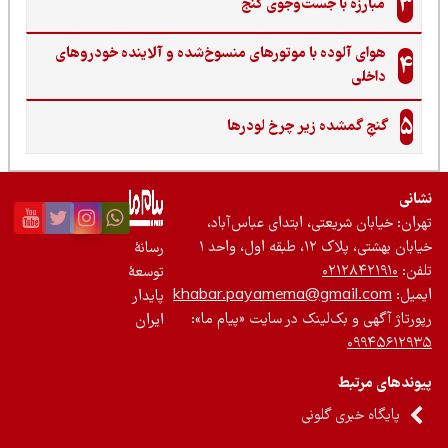
3
مبارزه با جست‌وجوی گنج‌
هوای آلوده با موتورهای منسوخ‌شده و آلاینده خودروهای
4
داخلی
5
گنجِ گمشده زیر چرخ لودرها
نی
ان: خیابان شریعتی، ابتدای عباس‌آباد،
 بهشتی، پلاک ۱۲، طبقه اول، واحد ۱
رسانۀ
ن:
۰۲۱۲۸۴۲۱۹۱۰
توسعۀ
یل:
khabar.payamema@gmail.com
پایدار
رتاژ آگهی و بک‌لینک در سایت «پیام ما»:
ایران
۰۹۹۴۵۶۱۲
ندهای مرتبط
پایگاه خبری گلونی