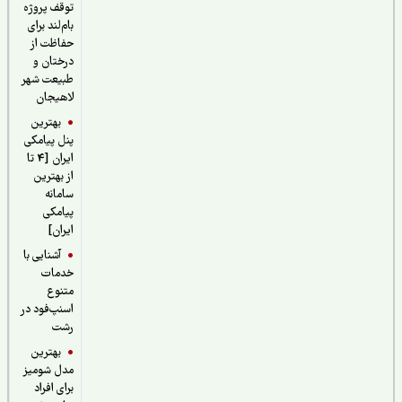
توقف پروژه
بام‌لند برای
حفاظت از
درختان و
طبیعت شهر
لاهیجان
بهترین
پنل پیامکی
ایران [4 تا
از بهترین
سامانه
پیامکی
ایران]
آشنایی با
خدمات
متنوع
اسنپ‌فود در
رشت
بهترین
مدل شومیز
برای افراد