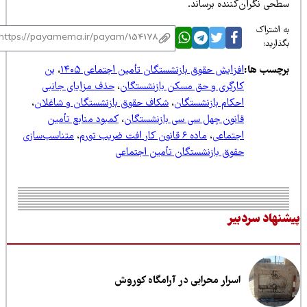
طحی نگران‌کننده برساند.
 اشتراک
ذارید:
رچسب ها:
افزایش حقوق بازنشستگان تأمین اجتماعی ۱۴۰۵
،
بن
کارگری و حق مسکن بازنشستگان
،
حذف مزایای جانبی
احکام بازنشستگان
،
شکاف حقوق بازنشستگان و شاغلان
،
قانون چهل سی سی بازنشستگان
،
کمبود منابع تأمین
اجتماعی
،
ماده ۶ قانون کار افت ضریب تورم
،
متناسب‌سازی
حقوق بازنشستگان تأمین اجتماعی
نهاد سردبیر
اسرار محرابی در آرامگاه کوروش