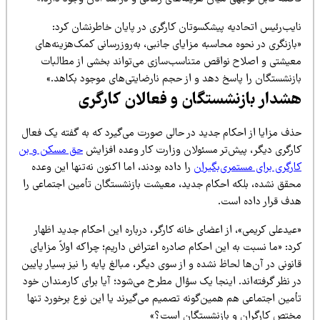
ایب‌رئیس اتحادیه پیشکسوتان کارگری در پایان خاطرنشان کرد:
ازنگری در نحوه محاسبه مزایای جانبی، به‌روزرسانی کمک‌هزینه‌های
عیشتی و اصلاح نواقص متناسب‌سازی می‌تواند بخشی از مطالبات
ازنشستگان را پاسخ دهد و از حجم نارضایتی‌های موجود بکاهد.»
شدار بازنشستگان و فعالان کارگری
ذف مزایا از احکام جدید در حالی صورت می‌گیرد که به گفته یک فعال
ارگری دیگر، پیش‌تر مسئولان وزارت کار وعده افزایش
حق مسکن و بن
ارگری برای مستمری‌بگیران
را داده بودند، اما اکنون نه‌تنها این وعده
حقق نشده، بلکه احکام جدید، معیشت بازنشستگان تأمین اجتماعی را
دف قرار داده است.
یدعلی کریمی»، از اعضای خانه کارگر، درباره این احکام جدید اظهار
د: «ما نسبت به این احکام صادره اعتراض داریم؛ چراکه اولاً مزایای
نونی در آن‌ها لحاظ نشده و از سوی دیگر، مبالغ پایه را نیز بسیار پایین
 نظر گرفته‌اند. اینجا یک سؤال مطرح می‌شود؛ آیا برای کارمندان خود
أمین اجتماعی هم همین‌گونه تصمیم می‌گیرند یا این نوع برخورد تنها
ختص کارگران و بازنشستگان است؟»