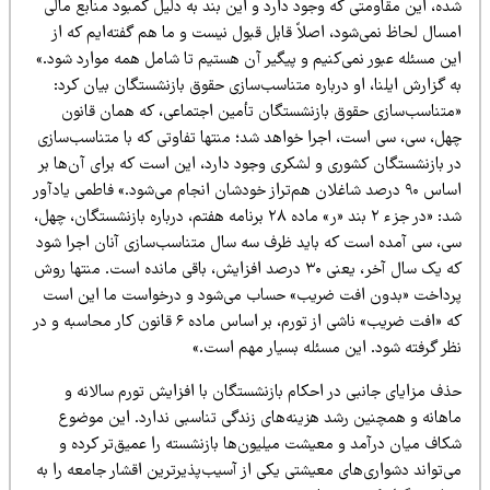
ه، این مقاومتی که وجود دارد و این بند به دلیل کمبود منابع مالی
سال لحاظ نمی‌شود، اصلاً قابل قبول نیست و ما هم گفته‌ایم که از
ین مسئله عبور نمی‌کنیم و پیگیر آن هستیم تا شامل همه موارد شود.»
 گزارش ایلنا، او درباره متناسب‌سازی حقوق بازنشستگان بیان کرد:
متناسب‌سازی حقوق بازنشستگان تأمین اجتماعی، که همان قانون
هل، سی، سی است، اجرا خواهد شد؛ منتها تفاوتی که با متناسب‌سازی
ر بازنشستگان کشوری و لشکری وجود دارد، این است که برای آن‌ها بر
اساس ۹۰ درصد شاغلان هم‌تراز خودشان انجام می‌شود.» فاطمی یادآور
شد: «در جزء ۲ بند «ر» ماده ۲۸ برنامه هفتم، درباره بازنشستگان، چهل،
ی، سی آمده است که باید ظرف سه سال متناسب‌سازی آنان اجرا شود
که یک سال آخر، یعنی ۳۰ درصد افزایش، باقی مانده است. منتها روش
رداخت «بدون افت ضریب» حساب می‌شود و درخواست ما این است
که «افت ضریب» ناشی از تورم، بر اساس ماده ۶ قانون کار محاسبه و در
ظر گرفته شود. این مسئله بسیار مهم است.»
ذف مزایای جانبی در احکام بازنشستگان با افزایش تورم سالانه و
اهانه و همچنین رشد هزینه‌های زندگی تناسبی ندارد. این موضوع
کاف میان درآمد و معیشت میلیون‌ها بازنشسته را عمیق‌تر کرده و
‌تواند دشواری‌های معیشتی یکی از آسیب‌پذیرترین اقشار جامعه را به