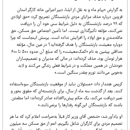
 گزارش «پیام ما» و به نقل از ایلنا، دبیر اجرایی خانه کارگر استان
زوین درباره حذف مزایای مزدی بازنشستگان تصریح کرد: «حق اولادی
که ۹۹ درصد بازنشستگان به دلیل شرایط سنی خود آن را دریافت
می‌کنند، مؤلفه تأثیرگذاری نیست. اما تأمین اجتماعی حق مسکن، حق
ائله‌مندی و حق اولاد را افزایش نداده است. پرسش اینجاست که چرا
وباره معیشت بازنشستگان را هدف گرفته‌اید؟ در عین حال، مؤلفه
حداقلی پیشین به نام «کمک‌معیشت» را که مبلغ آن حدود ۵۰۰ تا ۶۰۰
زار تومان بود، حذف کرده‌اند؛ در حالی که مدیران و تصمیم‌سازان
ودشان در همین مملکت و در شرایط فعلی زندگی می‌کنند و لابد
ه‌خوبی می‌دانند تورم چقدر سنگین است.»
ریمی هشدار داد: «مسئولان نباید از موقعیت بازنشستگان سوءاستفاده
نند. بعد از گذشت سه ماه از سال، برای بازنشسته‌ای که حقوق بخور و
یر دریافت می‌کند، یک حکم پیش‌پاافتاده صادر کرده‌اند؛ اما مطمئن
شند که بازنشستگان این‌گونه رفتارها را برنمی‌تابند.»
 یادآور شد: «شخص آقای وزیر کار قبلاً به‌صراحت اعلام کرد که ما هر
صمیم مزدی برای کارگران شاغل بگیریم، اعم از حق مسکن سه میلیون