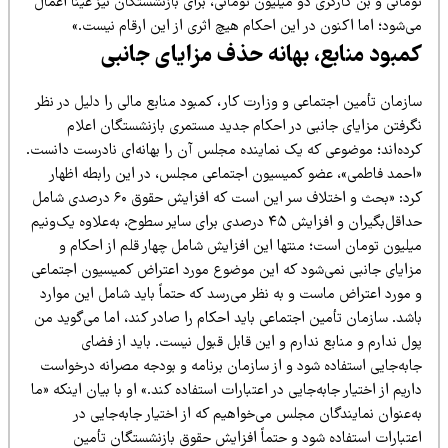
مانی و بن کارگری دو میلیون تومانی، برای بازنشستگان نیز عیناً اعمال
‌شود؛ اما اکنون در این احکام هیچ اثری از این ارقام نیست.»
مبود منابع، بهانه حذف مزایای جانبی
زمان تأمین اجتماعی و وزارت کار، کمبود منابع مالی را دلیل در نظر
گرفتن مزایای جانبی در احکام جدید مستمری بازنشستگان اعلام
رده‌اند؛ موضوعی که یک نماینده مجلس آن را بهانه‌ای نادرست دانست.
احمد فاطمی»، عضو کمیسیون اجتماعی مجلس، در این رابطه اظهار
کرد: «بحث و اختلاف سر این است که افزایش حقوق ۶۰ درصدی شامل
حداقل‌بگیران و افزایش ۴۵ درصدی برای سایر سطوح، به‌علاوه یک‌ونیم
یلیون تومان است؛ منتها این افزایش شامل چهار قلم از احکام و
زایای جانبی نمی‌شود که این موضوع مورد اعتراض کمیسیون اجتماعی
 مورد اعتراض ماست و به نظر می‌رسد که حتماً باید شامل این موارد
شد. سازمان تأمین اجتماعی باید احکام را صادر کند، اما می‌گوید من
ل ندارم و منابع ندارم و این قابل قبول نیست. باید از فضای
ابه‌جایی استفاده شود و از سازمان برنامه و بودجه مصرانه درخواست
ریم از اختیار جابه‌جایی در اعتبارات استفاده کند.» او با بیان اینکه «ما
‌عنوان نمایندگان مجلس می‌خواهیم که از اختیار جابه‌جایی در
عتبارات استفاده شود و حتماً افزایش حقوق بازنشستگان تأمین