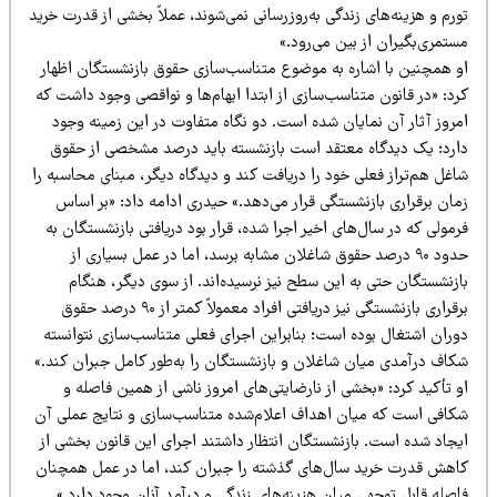
رم و هزینه‌های زندگی به‌روزرسانی نمی‌شوند، عملاً بخشی از قدرت خرید
تمری‌بگیران از بین می‌رود.»
و همچنین با اشاره به موضوع متناسب‌سازی حقوق بازنشستگان اظهار
د: «در قانون متناسب‌سازی از ابتدا ابهام‌ها و نواقصی وجود داشت که
مروز آثار آن نمایان شده است. دو نگاه متفاوت در این زمینه وجود
ارد؛ یک دیدگاه معتقد است بازنشسته باید درصد مشخصی از حقوق
غل هم‌تراز فعلی خود را دریافت کند و دیدگاه دیگر، مبنای محاسبه را
مان برقراری بازنشستگی قرار می‌دهد.» حیدری ادامه داد: «بر اساس
مولی که در سال‌های اخیر اجرا شده، قرار بود دریافتی بازنشستگان به
حدود ۹۰ درصد حقوق شاغلان مشابه برسد، اما در عمل بسیاری از
ازنشستگان حتی به این سطح نیز نرسیده‌اند. از سوی دیگر، هنگام
برقراری بازنشستگی نیز دریافتی افراد معمولاً کمتر از ۹۰ درصد حقوق
وران اشتغال بوده است؛ بنابراین اجرای فعلی متناسب‌سازی نتوانسته
کاف درآمدی میان شاغلان و بازنشستگان را به‌طور کامل جبران کند.»
 تأکید کرد: «بخشی از نارضایتی‌های امروز ناشی از همین فاصله و
کافی است که میان اهداف اعلام‌شده متناسب‌سازی و نتایج عملی آن
یجاد شده است. بازنشستگان انتظار داشتند اجرای این قانون بخشی از
اهش قدرت خرید سال‌های گذشته را جبران کند، اما در عمل همچنان
صله قابل توجهی میان هزینه‌های زندگی و درآمد آنان وجود دارد.»