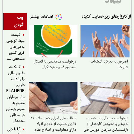
تبلیغات
ارزارهای زیر حمایت کنید:
وب
گردی
قیمت
بلیط اتوبوس
به مرزهای
غربی کشور
مشخص شد
راض به دیرکرد انتخابات
درخواست ساماندهی یا انحلال
کمک به
اها
صندوق ذخیره فرهنگیان
تأمین مالی
یا واردات
داروی
ELAHERE
برای بیماران
مقاوم به
شیمی‌درمانی
در سرطان
خواست رسیدگی به وضعیت
مطالبه ملی اجرای کامل ماده ۲۷
تخمدان
قی و معیشتی کارمندان و
قانون حمایت از حقوق افراد
آیا با کپی
نشستگان سازمان آموزش فنی
دارای معلولیت و اصلاح نظام