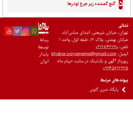
5
گنجِ گمشده زیر چرخ لودرها
نی
ان: خیابان شریعتی، ابتدای عباس‌آباد،
 بهشتی، پلاک ۱۲، طبقه اول، واحد ۱
رسانۀ
ن:
۰۲۱۲۸۴۲۱۹۱۰
توسعۀ
یل:
khabar.payamema@gmail.com
پایدار
رتاژ آگهی و بک‌لینک در سایت «پیام ما»:
ایران
۰۹۹۴۵۶۱۲
ندهای مرتبط
پایگاه خبری گلونی