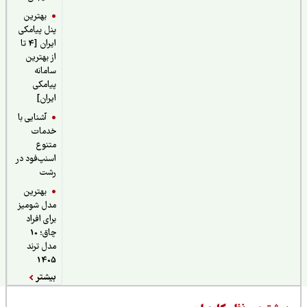
بهترین
پنل پیامکی
ایران [4 تا
از بهترین
سامانه
پیامکی
ایران]
آشنایی با
خدمات
متنوع
اسنپ‌فود در
رشت
بهترین
مدل شومیز
برای افراد
چاق؛ 10
مدل ترند
1405
بیشتر