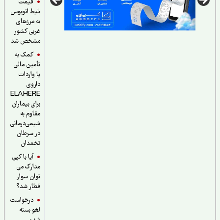
قیمت
بلیط اتوبوس
به مرزهای
غربی کشور
مشخص شد
کمک به
تأمین مالی
یا واردات
داروی
ELAHERE
برای بیماران
مقاوم به
شیمی‌درمانی
در سرطان
تخمدان
آیا با کپی
مدارک می
توان سوار
قطار شد؟
درخواست
لغو بسته