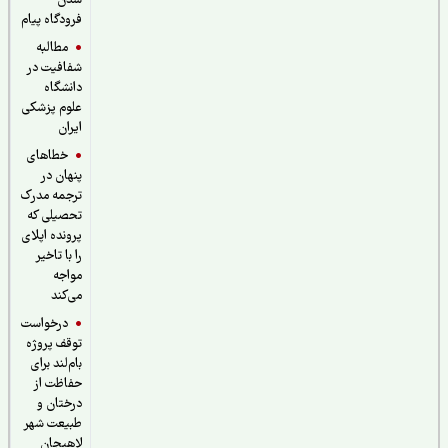
شدن
فرودگاه پیام
مطالبه
شفافیت در
دانشگاه
علوم پزشکی
ایران
خطاهای
پنهان در
ترجمه مدرک
تحصیلی که
پرونده اپلای
را با تاخیر
مواجه
می‌کند
درخواست
توقف پروژه
بام‌لند برای
حفاظت از
درختان و
طبیعت شهر
لاهیجان