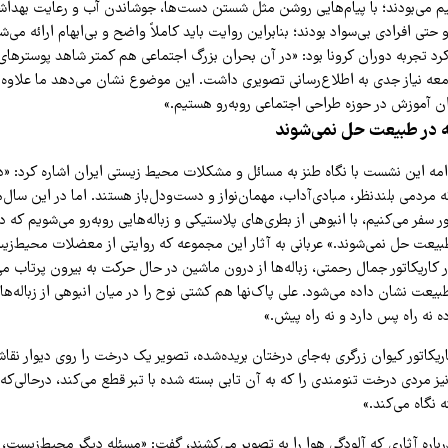
یم می‌بودند؛ با پیام‌هایی روشن مثل شستن دست‌ها، جوشاندن آب و رعایت بهد
حتی افرادی بی‌سواد بودند؛ بنابراین روایت باید کاملاً واضح و بی‌ابهام ارائه می‌
رد تجربه دوران کرونا بود: «در آن بحران بزرگ اجتماعی هم کمتر شاهد پوسترهای آ
امعه نیاز جدی به اطلاع‌رسانی تصویری داشت. این موضوع نشان می‌دهد ما علاوه 
ن آموزش در حوزه طراحی اجتماعی روبه‌رو هستیم.»
ه در طبیعت حل نمی‌شوند
امه این نشست با نگاه طنز به مسائل و مشکلات محیط زیستی ایران اشاره کرد: «در
ه مردمی بلندنظر، مبادی‌آداب، مهمان‌نواز و دست‌ودل‌باز هستند. اما در این سال‌ها
ر سفر می‌کنیم، با انبوهی از بطری‌های پلاستیکی و زباله‌هایی روبه‌رو می‌شویم که 
طبیعت حل نمی‌شوند.» عربانی به آثار این مجموعه که روایتی از معضلات محیط‌زیس
 کاریکاتور جمال رحمتی، زباله‌ها از درون ماشین در حال حرکت به بیرون پرتاب م
طبیعت نشان داده می‌شود. علی پاک‌نها هم کشتی نوح را در میان انبوهی از زباله‌ها
ه نه راه پس دارد و نه راه پیش.»
اریکاتور کیوان زرگری به‌جای درختان بریده‌شده، تصویر یک درخت را روی دیوار نقاش
یز مردی درخت تنومندی را که به آن تابی بسته شده با تبر قطع می‌کند، درحالی‌که
 نگاه می‌کند.»
باره آثاری که آلودگی هوا را به تصویر می‌کشند، گفت: «مسئله دیگر محیط‌زیست، د