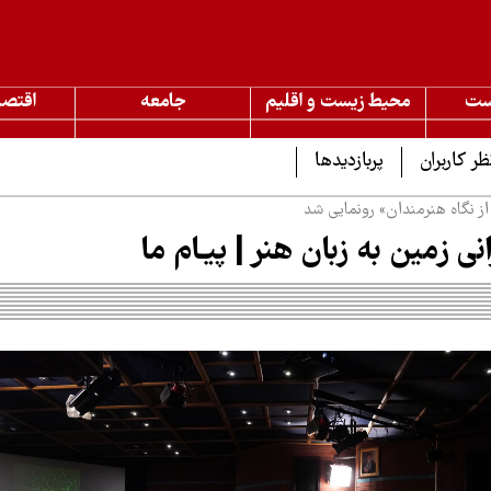
ست
محیط زیست و اقلیم
جامعه
اقتصا
ظر کاربران
پربازدیدها
 نگاه هنرمندان» رونمایی شد
نی زمین به زبان هنر | پیـام ما