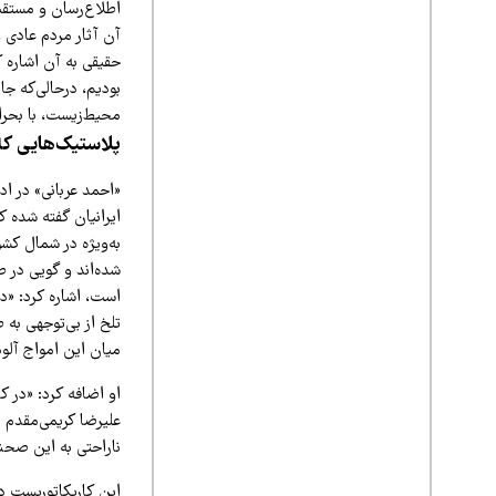
اطلاع‌رسان و مستق
آن آثار مردم عادی و 
حقیقی به آن اشاره ک
بودیم، درحالی‌که ج
محیط‌زیست، با بحرا
پلاستیک‌هایی ک
«احمد عربانی» در اد
ایرانیان گفته شده ک
به‌ویژه در شمال کشو
شده‌اند و گویی در 
است، اشاره کرد: «در
تلخ از بی‌توجهی به 
میان این امواج آلود
او اضافه کرد: «در ک
علیرضا کریمی‌مقدم ن
ناراحتی به این صحنه
این کاریکاتوریست در