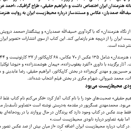
انه هنرمندان ایران اختصاص داشت و «ابراهیم حقیقی» طراح گرافیک، «احمد عرب
یف‌الله صمدیان» عکاس و مستندساز درباره محیط‌زیست ایران به روایت هنرمن
 نگاه هنرمندان» که با گردآوری «سیف‌الله صمدیان» و پیشگفتار «محمد درویش
تشر شده است.
 آثار برگزیده با داوری «آلفرد یعقوب‌زاده»، «پیمان هوشمندزاده» و «نیوشا توک
هر حسین‌پور و مهدی کریم‌زاده در بخش کاریکاتور، ابراهیم حقیقی، رضا عابدینی و
ات، محمد شیروانی، شهرام مکری در بخش فیلم انتخاب شده‌اند.
بودی محیط‌زیست می‌بود
یم حقیقی» صحبت‌های خود را با نام کتاب آغاز کرد: «فکر می‌کنم نام کتاب غلط 
ی‌بود. محمدمهدی عسگرپور در مقدمه به‌درستی نوشته است «تصاویر تأسف‌بار م
فقط چند عکس در کتاب وجود دارد که پرندگان در حال پروازند یا در رودخانه‌ای ب
 اما بقیه تصاویر درباره نابودی محیط‌زیست است.»
د در کتاب درباره محیط‌زیست ایران اضافه کرد: «از میان بیش از صد عکس تصور می‌