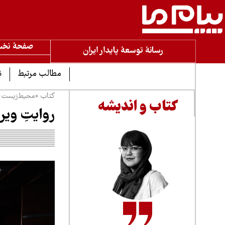
صفحۀ نخ
رسانۀ توسعۀ پایدار ایران
مطالب مرتبط
ن
کتاب «محیط‌زیست از
کتاب و اندیشه
روایتِ ویرا