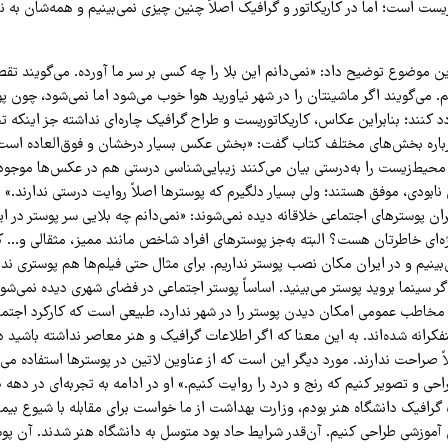
ست است؛ اما در کاریکاتور و گرافیک اصلاً چنین چیزی نمی‌بینیم و همه‌شان به 
ن موضوع توضیح داد: «نمی‌دانم این بلا را چه کسی بر سر ما آورده. می‌گویند تق
. می‌گویند اگر ماشینتان را در شهر نیاورید هوا خوب می‌شود اما نمی‌شود، چون پو
دد کنند؛ بنابراین عکاس، کاریکاتوریست و طراح گرافیک چاره‌ای نداشته جز اینکه
درباره بخش‌های مختلف کتاب گفت: «بخش عکس بسیار درخشان و فوق‌العاده است. 
 محیط‌زیست را به‌درستی بیان می‌کنند زیبایی‌شناسی درستی هم در عکس‌ها موجود 
نابودی، موفق هستند؛ ولی بسیار دلگیرم که پوسترها اصلاً روایت درستی ندارند.» ب
ن پوسترهای اجتماعی خلاقانه دیده نمی‌شوند: «نمی‌دانم چه بلایی سر پوستر در ایر
ژه‌ای خاطرتان هست؟ البته به‌جز پوسترهای افراد شاخص مانند ممیز، مثقالی و… که
‌بینیم و در ایران مکان نصب پوستر نداریم. برای مثال حتی فیلم‌ها هم پوستری ندا
گر سینما بروید پوستر می‌بینید. اساساً پوستر اجتماعی در فضای شهری دیده نمی‌شود
 مخاطب عمومی امکان دیدن پوستر را در شهر ندارد، طبیعی است که کارکرد اجت
کرانه شده‌اند. به این معنا که اگر اطلاعات گرافیک و هنر معاصر نداشته باشید د
اً صراحت ندارند. مورد دیگر این است که از عناوین لاتین در پوسترها استفاده می‌ش
 گرافیک دانشگاه هنر بودم، وزارت بهداشت از ما خواست برای مقابله با شیوع بیم
آموزشی طراحی کنیم. آن‌قدر شرایط حاد بود متوسل به دانشگاه هنر شدند. آن پوس