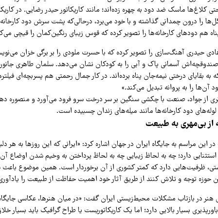
ی کلاغ‌ها ماسک ضد دود به چهره زده‌اند؛ مانند کاریکاتور حیدر رضایی. در کاریکا
‌ها را درون چمدانی گذاشته و با خود می‌برد، درحالی‌که پشت سرش دود کارخانه‌
اه هم دودهای کارخانه‌ها را تصویر کرده که قوس زیبای رنگین‌کمان را قیچی می‌کن
هادی حیدری آهنگ‌سازی را تصویر کرده که با حسرت ملودی را بر برگی خزان می‌نویسد
ز صندوقچه‌اش آسمانی پاک و آبی را به کودکان نشان می‌دهد. سلمان طاهری جانو
ه به بقایای درختی نیمه‌جان پناه برده‌اند. در کار جمال رحمتی هم پسربچه‌ای فیلتر
 آن‌ها را به پروانه تبدیل می‌کند.»
اثری از جواد، صنعت با چکشی سنگین بر سر درخت سرو فرود می‌آورد و منصوره دهقا
 لوله‌های دود کارخانه‌ها مانند میله‌های زندان چسبیده است.
 از بی‌مهری به طبیعت
ر این مراسم به جایگاه ایران در جهان اشاره کرد: «ایرانی که این روزها به هر دلیل
استثنایی دارد؛ چه به لحاظ زیبایی چه به لحاظ پرداختن به وخیم شدن اوضاع آن. ا
ی، ظرفیت‌هایی دارد که کمتر کشوری از آن برخوردار است. همین موضوع باعث 
ن حوزه توجه و تلاش کنند از طریق آثار خود اهمیت حفاظت از طبیعت را یادآوری 
هنر در بازتاب مشکلات محیط‌زیستی ایران گفت: «در میان هنرها، عکاسی جایگاه و
پذیری بسیار بالایی دارد؛ اما یک کاریکاتوریست یا طراح گرافیک باید بسیار خلا