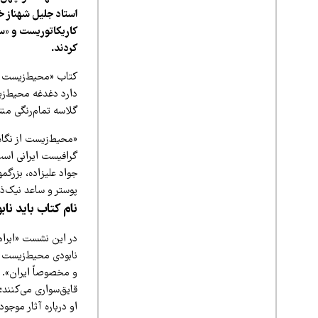
استاد جلیل شهناز خ
کاریکاتوریست و «س
کردند.
کتاب «محیط‌زیست از
گلاسه تمام‌رنگی من
گرافیست ایرانی است.
جواد علیزاده، بزرگم
پوستر و ساعد نیک‌ذ
نام کتاب باید نا
در این نشست «ابراه
نابودی محیط‌زیست م
و مخصوصاً ایران». 
قایق‌سواری می‌کنند؛
او درباره آثار موجو