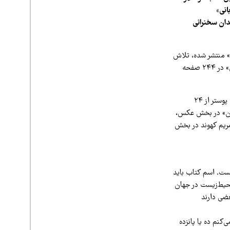
انی»
دان سخنرانی
» منتشر شده، تلاش
دارد دغدغه محیط‌زیست ایران را از دریچه هنر بازنمایی کند. این کتاب از سوی انتشارات «تصویر ایران» در ۲۴۴ صفحه
«محیط‌زیست از نگاه هنرمندان» شامل ۱۳۵ عکس از ۷۰ عکاس، ۶۸ کاریکاتور از ۳۷ کارتونیست و ۴۴ پوستر از ۲۴
لیان» در بخش عکس،
 مریم کهوند در بخش
است. اسم کتاب باید
حیط‌زیست در جهان
عضی دارند
کنم ده یا پانزده