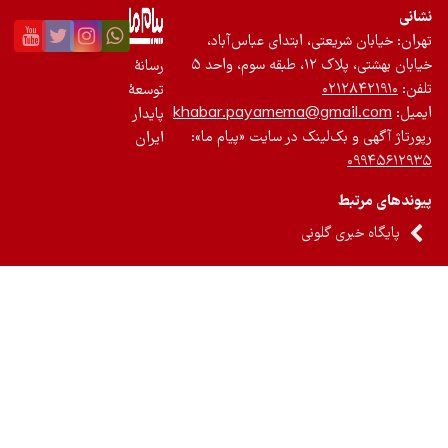
نی
ان: خیابان شریعتی، ابتدای عباس‌آباد،
 بهشتی، پلاک ۱۲، طبقه سوم، واحد ۵
رسانۀ
ن:
۰۲۱۲۸۴۲۱۹۱۰
توسعۀ
یل:
khabar.payamema@gmail.com
پایدار
رتاژ آگهی و بک‌لینک در سایت «پیام ما»:
ایران
۰۹۹۴۵۶۱۲
ندهای مرتبط
پایگاه خبری گلونی