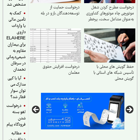
مشخص شد
خواست مطرح کردن شغل
درخواست حمایت از
کمک به
ورچی چاه موتورهای کشاورزی
توسعه‌دهندگان بازو در بله
عنوان مشاغل سخت، پرخطر
تأمین مالی
یان‌آور
یا واردات
داروی
ELAHERE
برای بیماران
مقاوم به
شیمی‌درمانی
در سرطان
 گویش های محلی با
درخواست افزایش حقوق
تخمدان
یس شبکه های استانی با
معلمان
آیا با کپی
یش محلی
مدارک می
توان سوار
قطار شد؟
درخواست
لغو بسته
شدن
فرودگاه پیام
مطالبه
شفافیت در