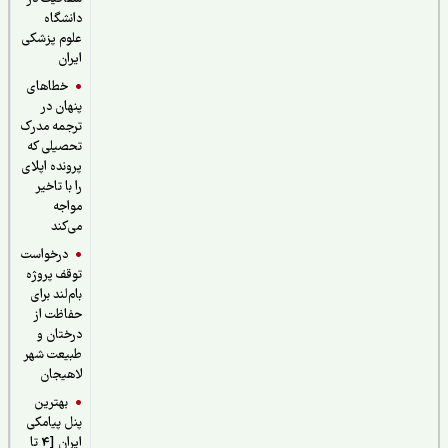
دانشگاه
علوم پزشکی
ایران
خطاهای
پنهان در
ترجمه مدرک
تحصیلی که
پرونده اپلای
را با تاخیر
مواجه
می‌کند
درخواست
توقف پروژه
بام‌لند برای
حفاظت از
درختان و
طبیعت شهر
لاهیجان
بهترین
پنل پیامکی
ایران [4 تا