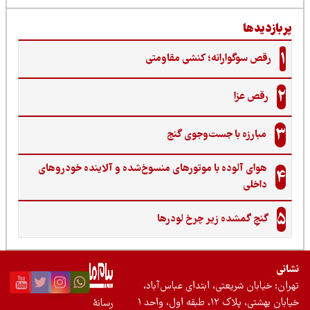
ربازدیدها
1
رقص سوگوارانه؛ کنشی مقاومتی
2
رقص عزا
3
مبارزه با جست‌وجوی گنج‌
هوای آلوده با موتورهای منسوخ‌شده و آلاینده خودروهای
4
داخلی
5
گنجِ گمشده زیر چرخ لودرها
نی
ان: خیابان شریعتی، ابتدای عباس‌آباد،
 بهشتی، پلاک ۱۲، طبقه اول، واحد ۱
رسانۀ