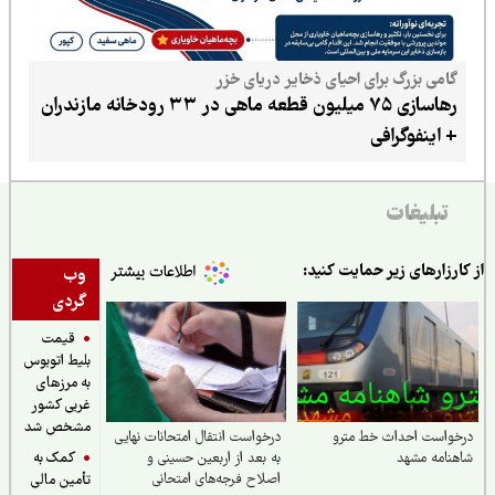
گامی بزرگ برای احیای ذخایر دریای خزر
رهاسازی ۷۵ میلیون قطعه ماهی در ۳۳ رودخانه مازندران
+ اینفوگرافی
تبلیغات
ارزارهای زیر حمایت کنید:
وب
گردی
قیمت
بلیط اتوبوس
به مرزهای
غربی کشور
مشخص شد
خواست احداث خط مترو
درخواست انتقال امتحانات نهایی
کمک به
نامه مشهد
به بعد از اربعین حسینی و
اصلاح فرجه‌های امتحانی
تأمین مالی