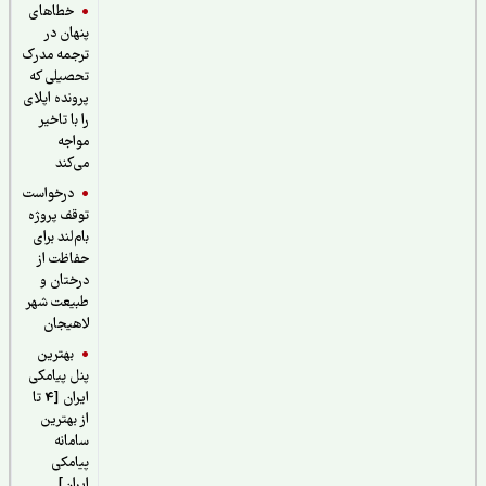
خطاهای
پنهان در
ترجمه مدرک
تحصیلی که
پرونده اپلای
را با تاخیر
مواجه
می‌کند
درخواست
توقف پروژه
بام‌لند برای
حفاظت از
درختان و
طبیعت شهر
لاهیجان
بهترین
پنل پیامکی
ایران [4 تا
از بهترین
سامانه
پیامکی
ایران]