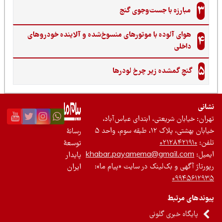
3
مبارزه با جست‌وجوی گنج‌
هوای آلوده با موتورهای منسوخ‌شده و آلاینده خودروهای
4
داخلی
5
گنجِ گمشده زیر چرخ لودرها
نی
ان: خیابان شریعتی، ابتدای عباس‌آباد،
 بهشتی، پلاک ۱۲، طبقه سوم، واحد ۵
رسانۀ
ن:
۰۲۱۲۸۴۲۱۹۱۰
توسعۀ
یل:
khabar.payamema@gmail.com
پایدار
رتاژ آگهی و بک‌لینک در سایت «پیام ما»:
ایران
۰۹۹۴۵۶۱۲
ندهای مرتبط
پایگاه خبری گلونی