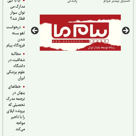
آیا با کپی
یاق بیشتر مردم
رانندگی
مدارک می
توان سوار
قطار شد؟
درخواست
لغو بسته
شدن
فرودگاه پیام
مطالبه
شفافیت در
دانشگاه
علوم پزشکی
ایران
خطاهای
پنهان در
ترجمه مدرک
تحصیلی که
پرونده اپلای
را با تاخیر
مواجه
می‌کند