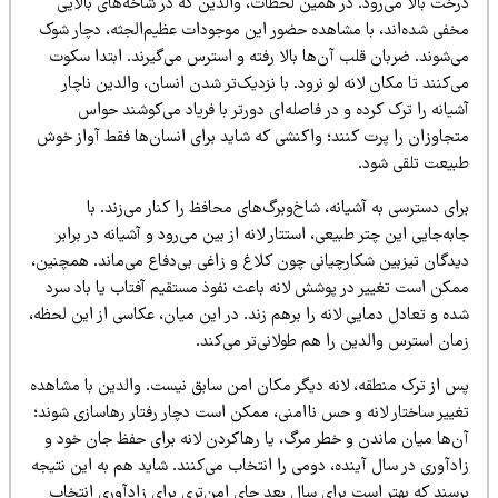
رخت بالا می‌رود. در همین لحظات، والدین که در شاخه‌های بالایی
خفی شده‌اند، با مشاهده حضور این موجودات عظیم‌الجثه، دچار شوک
ی‌شوند. ضربان قلب آن‌ها بالا رفته و استرس می‌گیرند. ابتدا سکوت
‌کنند تا مکان لانه لو نرود. با نزدیک‌تر شدن انسان، والدین ناچار
یانه را ترک کرده و در فاصله‌ای دورتر با فریاد می‌کوشند حواس
تجاوزان را پرت کنند؛ واکنشی که شاید برای انسان‌ها فقط آواز خوش
بیعت تلقی شود.
ای دسترسی به آشیانه، شاخ‌وبرگ‌های محافظ را کنار می‌زند. با
به‌جایی این چتر طبیعی، استتار لانه از بین می‌رود و آشیانه در برابر
یدگان تیزبین شکارچیانی چون کلاغ و زاغی بی‌دفاع می‌ماند. همچنین،
مکن است تغییر در پوشش لانه باعث نفوذ مستقیم آفتاب یا باد سرد
ه و تعادل دمایی لانه را برهم زند. در این میان، عکاسی از این لحظه،
مان استرس والدین را هم طولانی‌تر می‌کند.
س از ترک منطقه، لانه دیگر مکان امن سابق نیست. والدین با مشاهده
غییر ساختار لانه و حس ناامنی، ممکن است دچار رفتار رهاسازی شوند؛
ن‌ها میان ماندن و خطر مرگ، یا رهاکردن لانه برای حفظ جان خود و
دآوری در سال آینده، دومی را انتخاب می‌کنند. شاید هم به این نتیجه
رسند که بهتر است برای سال بعد جای امن‌تری برای زادآوری انتخاب