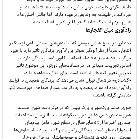
یعت‌گردی دارند، به‌خوبی با این بایدها و نبایدها آشنا هستند و
‌دانند در طبیعت چه وظایفی بر عهده دارند. اما چالش اصلی ما با
موم مردم است که شاید کمتر با این اصول آشنا باشند.»
ادآوری میان انفجارها
ختیاری در پاسخ به این پرسش که آیا تنش‌های محیطی ناشی از جنگ و
فجار، صرفاً از نظر آلودگی صوتی بر زادآوری پرندگان تأثیر دارد یا خیر،
‌گوید: «همه چیز به فاصله آشیانه تا کانون انفجار بستگی دارد. بر
ساس تجربیات میدانی ما، در مسافت‌های دورتر، این موضوع تأثیر
ریبیِ تعیین‌کننده‌ای نداشته است. برای مثال، مشاهده ما در
گلاب‌دره» در شمال تهران نشان می‌دهد که پرندگان همچنان به فرایند
ادآوری خود ادامه می‌دهند و به نظر نمی‌رسد از صداهای دوردست تأثیر
یادینی گرفته باشند.»
وری مانند پارک‌شهر یا پارک پلیس که در مرکز بافت شهری هستند،
نوز سنجش علمی دقیقی صورت نگرفته است. بااین‌حال، مشاهدات
د روز اخیر ما از لانه‌های فعال در سطح شهر، حامل پیام‌های
یدوارکننده‌ای است؛ پرندگانی را می‌بینیم که با وجود تمام شلوغی‌ها،
مچنان روی تخم‌ها نشسته‌اند و جوجه‌هایشان در حال خروج از