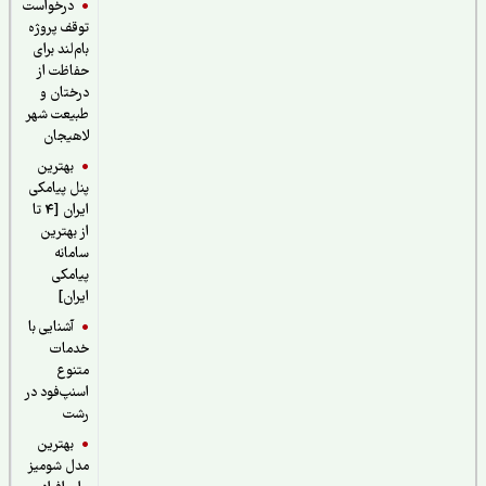
درخواست
توقف پروژه
بام‌لند برای
حفاظت از
درختان و
طبیعت شهر
لاهیجان
بهترین
پنل پیامکی
ایران [4 تا
از بهترین
سامانه
پیامکی
ایران]
آشنایی با
خدمات
متنوع
اسنپ‌فود در
رشت
بهترین
مدل شومیز