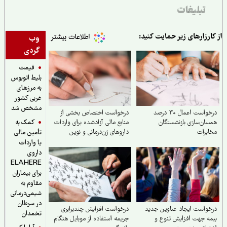
تبلیغات
ارزارهای زیر حمایت کنید:
وب
گردی
قیمت
بلیط اتوبوس
به مرزهای
غربی کشور
مشخص شد
درخواست اعمال ۳۰ درصد
درخواست اختصاص بخشی از
کمک به
ان‌سازی بازنشستگان
منابع مالی آزادشده برای واردات
برات
داروهای ژن‌درمانی و نوین
تأمین مالی
یا واردات
داروی
ELAHERE
برای بیماران
مقاوم به
شیمی‌درمانی
در سرطان
واست ایجاد عناوین جدید
درخواست افزایش چندبرابری
تخمدان
ه جهت افزایش تنوع و
جریمه استفاده از موبایل هنگام