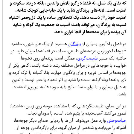
ه بقای یک نسل، نه فقط در گرو تلاش والدین، بلکه در بند سکوت و
منیت است. لانه‌های پرندگان شاید با یک جابه‌جایی کوچک شاخه،
منیت خود را از دست دهد. یک کنجکاوی ساده یا یک دل‌رحمی اشتباه
سبت به پرندگان، می‌تواند باعث آسیب به جمعیت یک گونه و شاید
 پرنده را برای مدت‌ها از آنجا فراری دهد.
ر فصل زادآوری بسیاری از
پرندگان
هستیم؛ از پارک‌های شهری، حاشیه
رها تا دورترین عرصه‌های طبیعی، حیات در آشیانه‌ها جریان دارد. در
اشیه یک مسیر
طبیعت‌گردی
، ممکن است پرنده‌ای روی تخم‌ها
وابیده یا جوجه‌هایی در مراحل مختلف رشد داشته باشند. گاهی یکی از
جه‌ها بر اساس غریزه و برای یادگیری مهارت بقا، آشیانه را ترک کرده و
ی بوته‌ها پناه گرفته است؛ یا شاید بر اثر تندباد یا حتی توسط والدین
 دلیل بیماری و یا برای حفظ منابع بقیه جوجه‌ها، به بیرون‌رانده‌شده
اشد.
ر این میان، طبیعت‌گردهایی که با مشاهده جوجه روی زمین، به‌اشتباه
صور می‌کنند آسیب‌دیده یا یتیم شده است، با سودای نجات
یات‌وحش
وارد عمل می‌شوند. آن‌ها با ردیابی صدای دیگر جوجه‌ها،
یانه را می‌یابند و شخصی از میان گروه، برای بازگرداندن جوجه از