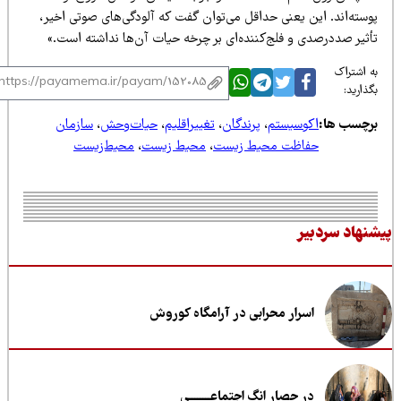
وسته‌اند. این یعنی حداقل می‌توان گفت که آلودگی‌های صوتی اخیر،
أثیر صددرصدی و فلج‌کننده‌ای بر چرخه حیات آن‌ها نداشته است.»
 اشتراک
ذارید:
رچسب ها:
اکوسیستم
،
پرندگان
،
تغییراقلیم
،
حیات‌وحش
،
سازمان
حفاظت محیط زیست
،
محیط زیست
،
محیط‌زیست
نهاد سردبیر
اسرار محرابی در آرامگاه کوروش
در حصار انگِ اجتماعــــــــی