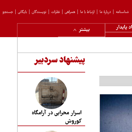
شناسنامه
دربارهٔ ما
ارتباط با ما
همراهی
نظرات
نویسندگان
بایگانی
جستجو
د پایدار
بیشتر
پیشنهاد سردبیر
اسرار محرابی در آرامگاه
کوروش