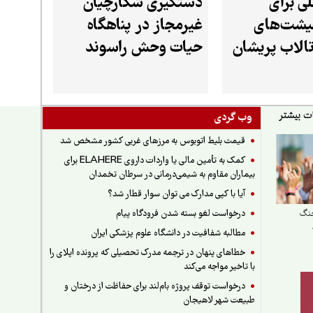
ی برای
دستگیری شکارچیان
یشت‌های
غیرمجاز در پناهگاه
تالاب پریشان
حیات وحش راسوند
فارس
شازند
وب گردی
قیمت بلیط اتوبوس به مرزهای غربی کشور مشخص شد
کمک به تأمین مالی یا واردات داروی ELAHERE برای
بیماران مقاوم به شیمی‌درمانی در سرطان تخمدان
آیا با کپی مدارک می توان سوار قطار شد؟
درخواست لغو بسته شدن فرودگاه پیام
جنگ
مطالبه شفافیت در دانشگاه علوم پزشکی ایران
خطاهای پنهان در ترجمه مدرک تحصیلی که پرونده اپلای را
با تاخیر مواجه می‌کند
درخواست توقف پروژه بام‌لند برای حفاظت از درختان و
طبیعت شهر لاهیجان