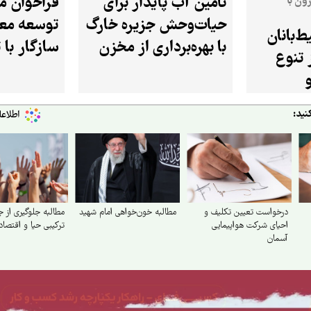
تأمین آب پایدار برای
فراخوان مل
ون با
حیات‌وحش جزیره خارگ
توسعه مع
‌بانان
با بهره‌برداری از مخزن
سازگار با 
 تنوع
۲۰ هزار لیتری
در استان 
نید:
درخواست تعیین تکلیف و
مطالبه خون‌خواهی امام شهید
مطالبه جلوگیری از 
احیای شرکت هواپیمایی
ترکیبی حیا و اقتصاد
آسمان