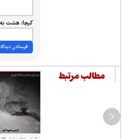
کپچا: هشت به 
مطالب مرتبط