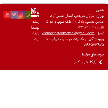
نی
ان: خیابان شریعتی، ابتدای عباس‌آباد،
 بهشتی، پلاک ۱۲، طبقه سوم، واحد ۵
رسانۀ
ن:
۰۲۱۲۸۴۲۱۹۱۰
توسعۀ
یل:
khabar.payamema@gmail.com
پایدار
رتاژ آگهی و بک‌لینک در سایت «پیام ما»:
ایران
۰۹۹۴۵۶۱۲
ندهای مرتبط
پایگاه خبری گلونی