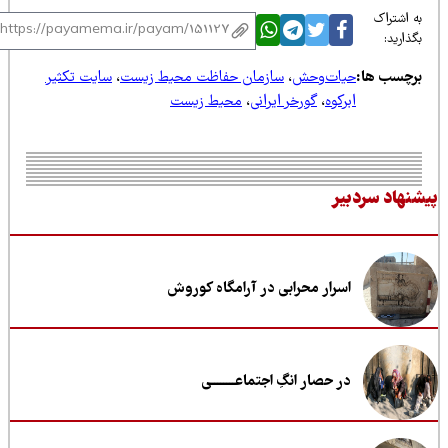
 اشتراک
ذارید:
رچسب ها:
حیات‌وحش
،
سازمان حفاظت محیط زیست
،
سایت تکثیر
ابرکوه
،
گورخر ایرانی
،
محیط زیست
نهاد سردبیر
اسرار محرابی در آرامگاه کوروش
در حصار انگِ اجتماعــــــــی