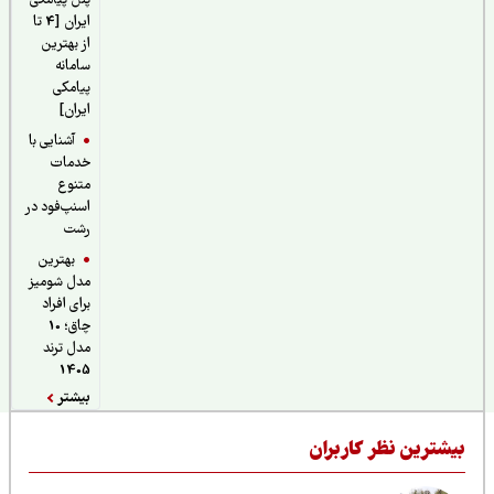
پنل پیامکی
ایران [4 تا
از بهترین
سامانه
پیامکی
ایران]
آشنایی با
خدمات
متنوع
اسنپ‌فود در
رشت
بهترین
مدل شومیز
برای افراد
چاق؛ 10
مدل ترند
1405
بیشتر
یشترین نظر کاربران