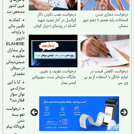
به مرزهای
غربی کشور
مشخص شد
خواست مجازی شدن
درخواست نصب نکردن دکل
کمک به
حانات پایه هفتم تا دهم شهر
ایرانسل در کنار مقبره شهید
نان
گمنام در روستای ده‌زیار کرمان
تأمین مالی
یا واردات
داروی
ELAHERE
برای بیماران
مقاوم به
شیمی‌درمانی
در سرطان
خواست کاهش قیمت در
درخواست تعریف و تعیین
تخمدان
زم خانگی با استفاده از یو پی
جایگاه سازمانی پست سوپروایزر
آیا با کپی
 سی
ایمنی بیمار
مدارک می
توان سوار
قطار شد؟
درخواست
لغو بسته
شدن
فرودگاه پیام