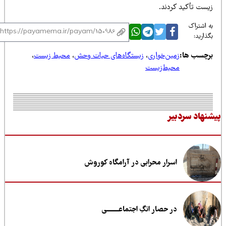
یست تأکید کردند.
 اشتراک
ذارید:
رچسب ها:
زمین‌خواری
،
زیستگاه‌های حیات وحش
،
محیط زیست
،
محیط‌زیست
نهاد سردبیر
اسرار محرابی در آرامگاه کوروش
در حصار انگِ اجتماعــــــــی