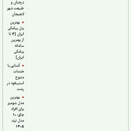
درختان و
طبیعت شهر
لاهیجان
بهترین
پنل پیامکی
ایران [4 تا
از بهترین
سامانه
پیامکی
ایران]
آشنایی با
خدمات
متنوع
اسنپ‌فود در
رشت
بهترین
مدل شومیز
برای افراد
چاق؛ 10
مدل ترند
1405