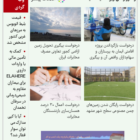
وب
گردی
قیمت
بلیط اتوبوس
به مرزهای
غربی کشور
مشخص شد
واست بازگرداندن پروژه
درخواست پیگیری تحویل زمین
کمک به
متی ایمان به پرستاران و
اراضی کجور تعاونی مصرف
م‌داران واقعی آن و پیگیری
مخابرات ایران
تأمین مالی
ق از دست رفته آنان
یا واردات
داروی
ELAHERE
برای بیماران
مقاوم به
شیمی‌درمانی
در سرطان
واست رایگان شدن زمین‌های
درخواست اعمال ۳۰ درصد
تخمدان
ن مصنوعی سطح شهر مشهد
همسان‌سازی بازنشستگان
آیا با کپی
مخابرات
مدارک می
توان سوار
قطار شد؟