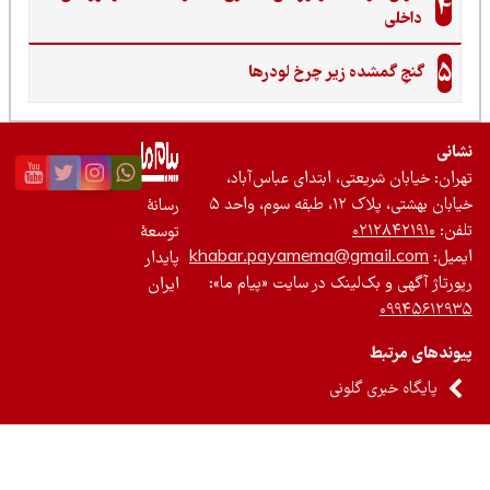
4
داخلی
5
گنجِ گمشده زیر چرخ لودرها
نی
ان: خیابان شریعتی، ابتدای عباس‌آباد،
 بهشتی، پلاک ۱۲، طبقه سوم، واحد ۵
رسانۀ
ن:
۰۲۱۲۸۴۲۱۹۱۰
توسعۀ
یل:
khabar.payamema@gmail.com
پایدار
رتاژ آگهی و بک‌لینک در سایت «پیام ما»:
ایران
۰۹۹۴۵۶۱۲
ندهای مرتبط
پایگاه خبری گلونی