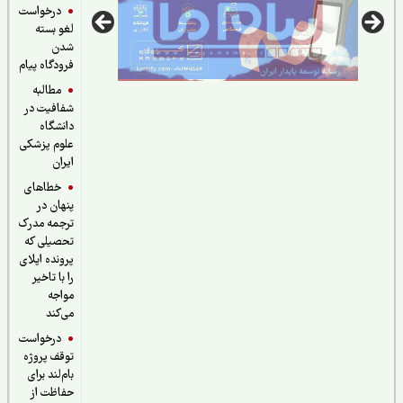
درخواست
لغو بسته
شدن
فرودگاه پیام
مطالبه
شفافیت در
دانشگاه
علوم پزشکی
ایران
خطاهای
پنهان در
ترجمه مدرک
تحصیلی که
پرونده اپلای
را با تاخیر
مواجه
می‌کند
درخواست
توقف پروژه
بام‌لند برای
حفاظت از