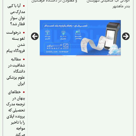
دگی آب آشامیدنی شهرستان
و معلولان در دانشگاه فرهنگیان
آیا با کپی
ر ماهشهر
مدارک می
توان سوار
قطار شد؟
درخواست
لغو بسته
شدن
فرودگاه پیام
مطالبه
شفافیت در
دانشگاه
علوم پزشکی
ایران
خطاهای
پنهان در
ترجمه مدرک
تحصیلی که
پرونده اپلای
را با تاخیر
مواجه
می‌کند