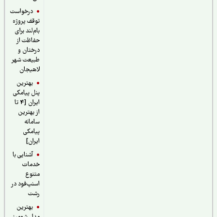
درخواست
توقف پروژه
بام‌لند برای
حفاظت از
درختان و
طبیعت شهر
لاهیجان
بهترین
پنل پیامکی
ایران [4 تا
از بهترین
سامانه
پیامکی
ایران]
آشنایی با
خدمات
متنوع
اسنپ‌فود در
رشت
بهترین