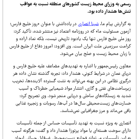
سمی به وزرای محیط زیست کشورهای منطقه نسبت به عواقب
نش‌ها هشدار داده بود.
ه گزارش پیام ما،
شینا انصاری
در یادداشتی با عنوان «روز خلیج فارس؛
مون مسئولیت ما» که در روزنامه اعتماد نیز منتشر شده، تأکید کرد:
ز ملی خلیج فارس تنها یک یادبود تاریخی نیست، بلکه نماد اراده و
رامت سرزمینی ملت ایران است. وی افزود: امروز دفاع از خلیج فارس
ا زبان محیط زیست و صلح بیان می‌شود.
عاون رئیس‌جمهور با اشاره به تهدیدهای مضاعف علیه خلیج فارس و
ریای عمان در شرایط کنونی، هشدار داد: تجربه گذشته نشان داده هر
گیری نظامی در این پهنه می‌تواند به نشت گسترده آلاینده‌ها، تخریب
یرساخت‌های نفتی و گازی، انتشار مواد شیمیایی خطرناک و آسیب
دید به زیستگاه‌های ساحلی و دریایی منجر شود. وی تصریح کرد:
سارت‌های زیست‌محیطی سال‌ها در آب‌ها، رسوبات و زنجیره غذایی
قی می‌ماند و مرز جغرافیایی نمی‌شناسد.
نصاری به ویژه نسبت به تهدید تأسیسات حساس از جمله تأسیسات
ارای سوخت هسته‌ای یا مواد پرتوزا هشدار داد و گفت: هرگونه آسیب
ه این تأسیسات می‌تواند فجایع زیست‌محیطی غیرقابل جبرانی ایجاد