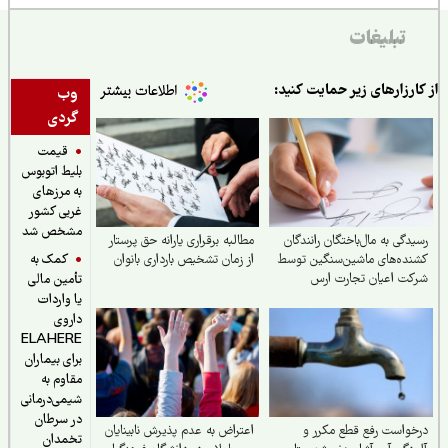
تبلیغات
ارزارهای زیر حمایت کنید:
وب
گردی
قیمت
بلیط اتوبوس
به مرزهای
غربی کشور
مشخص شد
دگی به مال‌باختگان رانندگان
مطالبه برقراری یارانه حق پرستار
کمک به
ده‌های ماشین‌سنگین توسط
از زمان تشخیص بارداری بانوان
ت اعیان تجارت ارس
تأمین مالی
یا واردات
داروی
ELAHERE
برای بیماران
مقاوم به
شیمی‌درمانی
در سرطان
واست رفع قطع مکرر و
اعتراض به عدم پذیرش نابینایان
تخمدان