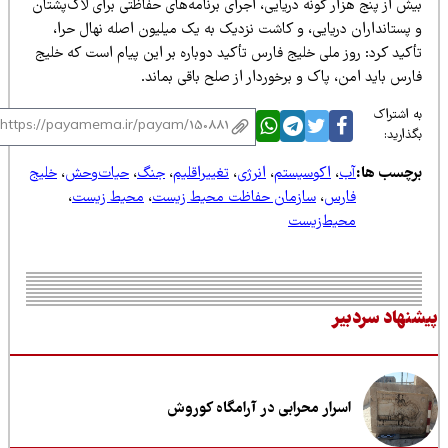
ش از پنج هزار گونه دریایی، اجرای برنامه‌های حفاظتی برای لاک‌پشتان
 پستانداران دریایی، و کاشت نزدیک به یک میلیون اصله نهال حرا،
کید کرد: روز ملی خلیج فارس تأکید دوباره بر این پیام است که خلیج
رس باید امن، پاک و برخوردار از صلح باقی بماند.
 اشتراک
ذارید:
رچسب ها:
آب
،
اکوسیستم
،
انرژی
،
تغییراقلیم
،
جنگ
،
حیات‌وحش
،
خلیج
فارس
،
سازمان حفاظت محیط زیست
،
محیط زیست
،
محیط‌زیست
نهاد سردبیر
اسرار محرابی در آرامگاه کوروش