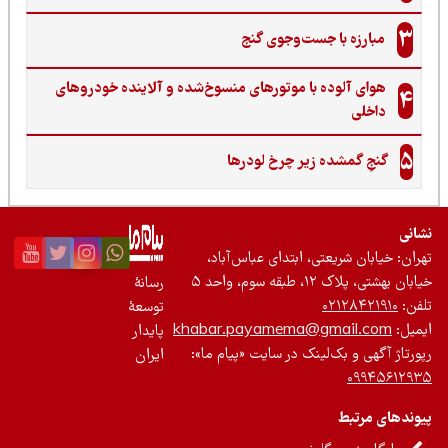
3
مبارزه با جست‌وجوی گنج‌
هوای آلوده با موتورهای منسوخ‌شده و آلاینده خودروهای
4
داخلی
5
گنجِ گمشده زیر چرخ لودرها
نی
ان: خیابان شریعتی، ابتدای عباس‌آباد،
 بهشتی، پلاک ۱۲، طبقه سوم، واحد ۵
رسانۀ
ن:
۰۲۱۲۸۴۲۱۹۱۰
توسعۀ
یل:
khabar.payamema@gmail.com
پایدار
رتاژ آگهی و بک‌لینک در سایت «پیام ما»:
ایران
۰۹۹۴۵۶۱۲
ندهای مرتبط