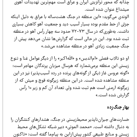
ذابه که محور ترانزیتی ایران و عراق است مهم‌ترین تهدیدات آهوی
یشداغ عنوان شده است.
لوندی می‌گوید: «این منطقه در جنگ هشت‌ساله با عراق به دلیل اینکه
زئی از خط مقدم بوده بسیار آسیب دید و جمعیت آهو کاهش بسیاری
داشت. به‌طوری‌که در سال ۷۳-۷۲ حدود سه چهار رأس آهو در منطقه
بت شده بود. این در حالی است که گزارش‌ها نشان می‌دهد پیش از
نگ جمعیت زیادی آهو در منطقه مشاهده می‌شد.»
 دو تالاب فصلی «ام‌الدبس» و «الله‌اکبر» را از دیگر عوامل غنا و تنوع
یستی این منطقه برمی‌شمارد که هرسال میزبان پرندگان مهاجر است:
ونه عروس غاز (یکی از گونه‌های پرنده در رده آسیب‌پذیر) نیز در این
نطقه مشاهده شده است. در این منطقه زیرگونه قوچ و میش که از
زیرگونه ارمنی است هم ثبت شده ولی تعداد آن کم و زیر ۱۰ رأس
زارش شده است.»
هار جنگ‌زده
سارت‌های جبران‌ناپذیر محیط‌زیستی در جنگ، هشدارهای کنشگران را
ه دنبال داشته است. «محمد الموتی» دبیر شبکه تشکل‌های محیط
یستی و منابع طبیعی کشور پیش‌ازاین به پیام‌ما گفته است: «تاکنون