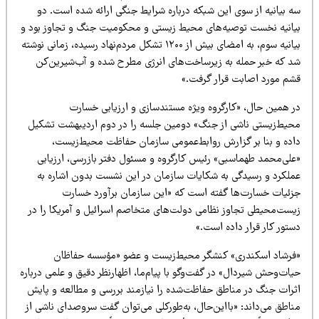
ه بیانیه از سوی این شبکه درباره شرایط جنگی ارائه شده است. دو
یانیه نخست توصیه‌های محیط زیستی و محکومیت جنگ و تجاوز بود و
بیانیه سوم، به امضای بیش از ۱۲۰۰ تشکل مردم‌نهاد رسیده، زمانی نوشته
د که خبر حمله به زیرساخت‌های انرژی مطرح شده و آب‌شیرین‌کن
شم مورد اصابت قرار گرفت.»
ر همین حال، «کارگروه ویژه مستندسازی و ارزیابی خسارت
حیط‌زیستی ناشی از جنگ» دومین جلسه را در دوم اردیبهشت تشکیل
اده و بنا بر گزارش روابط‌عمومی سازمان حفاظت محیط‌زیست،
علی‌محمد طهماسبی» رئیس کارگروه و مسئول دفتر بازرسی، ارزیابی
ملکرد و رسیدگی به شکایات سازمان در این نشست بدون اشاره به
زئیات خسارت‌ها گفته است که «این سازمان برآورد خسارت
یست‌محیطی تجاوز نظامی دولت‌های متخاصم اسرائیل و آمریکا را در
تور کار قرار داده است.»
فرشاد اسکندری» کنشگر محیط‌زیست و عضو «مؤسسه حفاظان
ات‌وحش شیردال» در گفت‌وگو با پیام‌ما، اظهارنظر دقیق و علمی درباره
ثرات جنگ در مناطق حفاظت‌شده را نیازمند بررسی و مطالعه و پایش
ناطق می‌داند: «بااین‌حال، به‌طورکلی می‌توان گفت سروصدای ناشی از