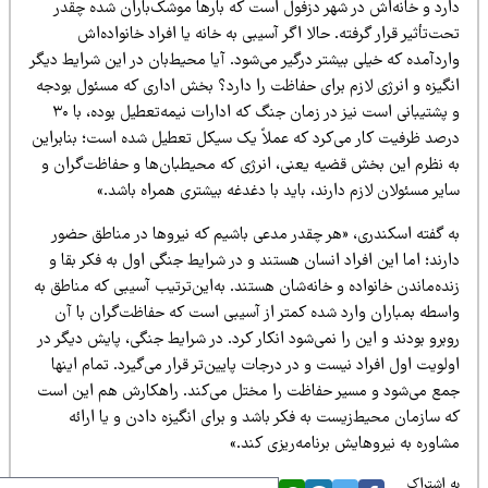
ارد و خانه‌اش در شهر دزفول است که بارها موشک‌باران شده چقدر
ت‌تأثیر قرار گرفته. حالا اگر آسیبی به خانه یا افراد خانواده‌اش
ردآمده که خیلی بیشتر درگیر می‌شود. آیا محیط‌بان در این شرایط دیگر
نگیزه و انرژی لازم برای حفاظت را دارد؟ بخش اداری که مسئول بودجه
و پشتیبانی است نیز در زمان جنگ که ادارات نیمه‌تعطیل بوده، با ۳۰
رصد ظرفیت کار می‌کرد که عملاً یک سیکل تعطیل شده است؛ بنابراین
ه نظرم این بخش قضیه یعنی، انرژی که محیطبان‌ها و حفاظت‌گران و
یر مسئولان لازم دارند، باید با دغدغه بیشتری همراه باشد.»
ه گفته اسکندری، «هر چقدر مدعی باشیم که نیروها در مناطق حضور
رند؛ اما این افراد انسان هستند و در شرایط جنگی اول به فکر بقا و
ده‌ماندن خانواده و خانه‌شان هستند. به‌این‌ترتیب آسیبی که مناطق به
اسطه بمباران وارد شده کمتر از آسیبی است که حفاظت‌گران با آن
برو بودند و این را نمی‌شود انکار کرد. در شرایط جنگی، پایش دیگر در
لویت اول افراد نیست و در درجات پایین‌تر قرار می‌گیرد. تمام اینها
مع می‌شود و مسیر حفاظت را مختل می‌کند. راهکارش هم این است
 سازمان محیط‌زیست به فکر باشد و برای انگیزه دادن و یا ارائه
اوره به نیروهایش برنامه‌ریزی کند.»
 اشتراک