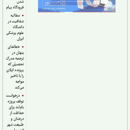
شدن
فرودگاه پیام
مطالبه
شفافیت در
دانشگاه
علوم پزشکی
ایران
خطاهای
پنهان در
ترجمه مدرک
تحصیلی که
پرونده اپلای
را با تاخیر
مواجه
می‌کند
درخواست
توقف پروژه
بام‌لند برای
حفاظت از
درختان و
طبیعت شهر