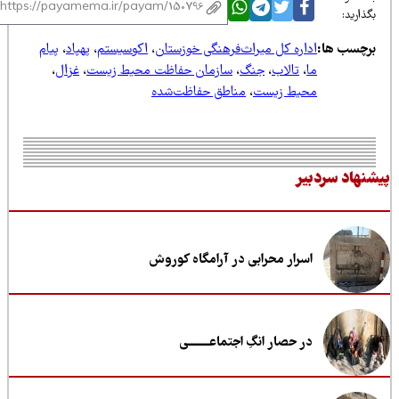
ذارید:
رچسب ها:
اداره کل میراث‌فرهنگی خوزستان
،
اکوسیستم
،
پهپاد
،
پیام
ما
،
تالاب
،
جنگ
،
سازمان حفاظت محیط زیست
،
غزال
،
محیط زیست
،
مناطق حفاظت‌شده
نهاد سردبیر
اسرار محرابی در آرامگاه کوروش
در حصار انگِ اجتماعــــــــی