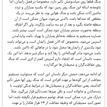
نگ قطعاً روی حیات‌وحش تأثیر دارد، مخصوصاً در فصل زایمان؛ اما
توجه‌به اینکه این جنگ روی زمین نبود که یکسره بمباران و تردد
اشین‌آلات جنگی باشد و جنگ هوایی بود، به نظر می‌رسد در یک
قطعی که صداها باعث ناامنی می‌شود، حیوان ممکن است از آن
نطقه فاصله بگیرد و بعد از دو سه ساعت بازگردد، ولی اگر اطراف
نطقه به‌صورت مستمر بمباران شود ممکن است آسیب بیشتر باشد.
سارت مستقیم به منطقه، به‌خاطر بمباران یا پهپاد، باعث واردآمدن
سترس می‌شود. به‌خصوص که الان فصل زایمان است و می‌تواند باعث
ود یک‌سری از زایمان‌ها مختل شود یا در جاهایی که ناامن باشد،
اعث می‌شود مادر گوساله‌اش را رها کند و دیگر شیر ندهد. اما این یک
مت داستان است که اعتقاد دارم آسیبش کمتر از اثری است که جنگ
وی حفاظت‌گران و محیط‌بان‌ها می‌گذارد.»
و ادامه می‌دهد: «بخش دیگر داستان این است که مسئولیت مستقیم
اظت از این گونه‌ها بر عهده افرادی است که جنگ روی آنها خیلی تأثیر
ذاشته، یعنی حفاظت‌گران و محیط‌بان‌ها. در شرایط جنگی اولویت با
ده‌ماندن و خانواده است و باقی چیزها تحت‌تأثیر قرار می‌گیرد. مثلاً
پارک ملی دز» ممکن است هدف تهاجم مستقیم قرار نگرفته باشد؛ اما
تصور کنید محیطبانی که وظیفه حفاظت از ۲۴ هزار هکتار را بر عهده