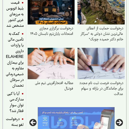
قیمت
بلیط اتوبوس
به مرزهای
غربی کشور
مشخص شد
واست حمایت از اعطای
درخواست برگزاری مجازی
کمک به
ی‌ترین نشان دولتی به "سرکار
امتحانات پایان‌ترم تابستان ۱۴۰۵
م دکتر حمیده چوبک"
تأمین مالی
یا واردات
داروی
ELAHERE
برای بیماران
مقاوم به
شیمی‌درمانی
در سرطان
واست فرصت ثبت‌ نام مجدد
مطالبه افتخارآفرینی تیم ملی
تخمدان
ی جاماندگان در یارانه و سهام
فوتبال
آیا با کپی
الت
مدارک می
توان سوار
قطار شد؟
درخواست
لغو بسته