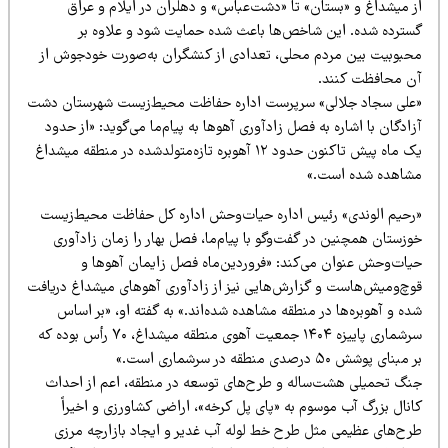
ز میشداغ و «بستان» تا «دشت‌عباس» و دهلران در ایلام و عراق
سترده شده. این شاخص‌ها باعث شده حمایت شود و علاوه بر
حبوبیت بین مردم محلی، تعدادی از کنشگران به‌صورت خودجوش از
ن محافظت کنند.
علی سجاد جلالی» سرپرست اداره حفاظت محیط‌زیست شهرستان دشت
ادگان با اشاره به فصل زادآوری آهوها به پیام‌ما می‌گوید: «از حدود
یک ماه پیش تاکنون حدود ۱۲ آهوبره تازه‌متولدشده در منطقه میشداغ
شاهده شده است.»
رحیم الوندی» رئیس اداره حیات‌وحش اداره کل حفاظت محیط‌زیست
زستان همچنین در گفت‌وگو با پیام‌ما، فصل بهار را زمان زادآوری
یات‌وحش عنوان می‌کند: «فروردین‌ماه فصل زایمان آهوها و
وچ‌ومیش‌هاست و گزارش‌هایی نیز از زادآوری آهوهای میشداغ دریافت
ه و آهوبره‌ها در منطقه مشاهده شده‌اند.» به گفته او، «بر اساس
سرشماری پاییزه ۱۴۰۴ جمعیت آهوی منطقه میشداغ، ۷۰ رأس بوده که
مبنای پوشش ۵۰ درصدی منطقه در سرشماری است.»
نگ تحمیلی هشت‌ساله و طرح‌های توسعه در منطقه، اعم از احداث
انال بزرگ آب موسوم به «پای پل کرخه»، اراضی کشاورزی و اخیراً
رح‌های عظیمی مثل طرح خط لوله آب غدیر و ایجاد بازارچه مرزی