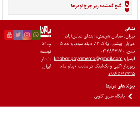
5
گنجِ گمشده زیر چرخ لودرها
نی
ان: خیابان شریعتی، ابتدای عباس‌آباد،
 بهشتی، پلاک ۱۲، طبقه سوم، واحد ۵
رسانۀ
ن:
۰۲۱۲۸۴۲۱۹۱۰
توسعۀ
یل:
khabar.payamema@gmail.com
پایدار
رتاژ آگهی و بک‌لینک در سایت «پیام ما»:
ایران
۰۹۹۴۵۶۱۲
ندهای مرتبط
پایگاه خبری گلونی