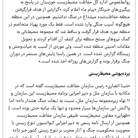
وابط‌عمومی اداره کل حفاظت محیط‌زیست خوزستان در پاسخ به
گیری‌های خبرنگار «پیام ما» اعلام کرد: «گزارشی از هدف قرارگرفتن
نطقه حفاظت‌شده میشداغ در جنگ نداشتیم. همچنین در این منطقه
یچ‌گونه آسیب جنگی وارد نشده است. فقط یک مورد پهپاد متخاصم در
نطقه مورد هدف قرار گرفت و ساقط شد که مجموعه محیط‌بانی به
مک نیروهای مسلح منطقه برای کشف آن اقدام کردند و تحویل
قامات امنیتی منطقه شده است. ولی موردی از آسیب به حیات‌وحش و
یستگاه گزارش نشده است. در همین راستا پایش‌های مستمر در دوران
نگ برقرار بوده و گزارش‌های روزانه اخذ شده است.»
رده‌پوشی محیط‌زیستی
شینا انصاری» رئیس سازمان حفاظت محیط‌زیست گفته است که در
کاتبه با سازمان ملل و دبیر اجرایی برنامه محیط‌زیست این سازمان و
۱۱ نهاد زیرمجموعه سازمان ملل، نسبت به تبعات جنگ هشدار داده؛ اما
اکنش این سازمان‌ها بسیار محدود و تنها یک بیانیه خنثی بوده است. |
ظهرابی» معاون محیط‌زیست طبیعی سازمان حفاظت محیط‌زیست
مچنین از ارسال نامه رسمی به دبیر اجرایی کنوانسیون تنوع زیستی با
حوریت محکومیت جنگ و آثار مخرب بر تنوع زیستی کشور خبر داده