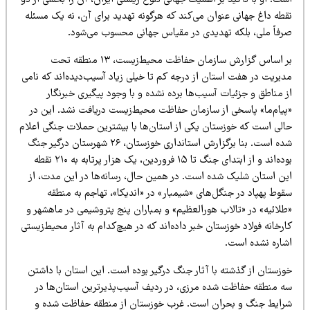
ت. او با تأکید بر اهمیت جهانی تنوع زیستی ایران، آن را بخشی از دو
قطه داغ جهانی عنوان می‌کند که هرگونه تهدید برای آن، نه یک مسئله
رفاً ملی، بلکه تهدیدی در مقیاس جهانی محسوب می‌شود.
بر اساس گزارش سازمان حفاظت محیط‌زیست، ۱۳ منطقه تحت
دیریت در هفت استان از درجه کم تا خیلی زیاد آسیب‌دیده‌اند که نامی
 مناطق و جزئیات آسیب‌ها برده نشده و با وجود پیگیری خبرنگار
پیام‌ما» پاسخی از سازمان حفاظت محیط‌زیست دریافت نشد. این در
الی است که خوزستان یکی از استان‌ها با بیشترین حملات جنگی اعلام
شده است. بنا برگزارش استانداری خوزستان، ۲۶ شهرستان درگیر جنگ
بوده‌اند و از ابتدای جنگ تا ۱۵ فروردین، یک هزار پرتابه به ۲۱۰ نقطه
ین استان شلیک شده است. در همین حال، رسانه‌ها در این مدت، از
قوط پهپاد در جنگل‌های «شیمبار» در «اندیکا»، تهاجم به منطقه
طلائیه» در «تالاب هورالعظیم» و بمباران پنج پتروشیمی در ماهشهر و
رخانه فولاد خوزستان خبر داده‌اند که در هیچ‌کدام به آثار محیط‌زیستی
شاره نشده است.
وزستان از گذشته با آثار جنگ درگیر بوده است. این استان با داشتن
ه منطقه حفاظت شده مرزی، در ردیف آسیب‌پذیرترین استان‌ها در
رایط جنگ و بحران است. غرب خوزستان از منطقه حفاظت شده و