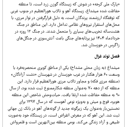
پارک ملی کرخه» در شوش که زیستگاه گوزن زرد است، تا منطقه
فاظت شده میشداغ، زیستگاه آهو و تالاب هورالعظیم در جنوب غربی
 توقفگاه ارزشمند پرندگان است، به دلیل قرارگرفتن در نوار مرزی، با
حل‌های استقرار نیروهای نظامی تداخل دارد. این مناطق در جنگ
هشت‌ساله تخریب‌های بسیاری را متحمل شدند. در جنگ ۱۲ روزه در
خردادماه ۱۴۰۴ نیز پرتابه‌های جنگی باعث آتش‌سوزی در جنگل‌های
اگرس در خوزستان شد.
صل تولد غزال
یشداغ (به زبان محلی مشداخ) یکی از مناطق کویری منحصربه‌فرد با
وسعت ۶۰ هزار هکتار در غرب خوزستان در شهرستان «دشت آزادگان»
منطقه مرزی فکه) و مجاور تالاب مرزی هورالعظیم قرار دارد. این
منطقه که از دهه ۷۰ به‌عنوان منطقه شکارممنوع ثبت شده بود، از سال
۹۰ به منطقه حفاظت شده ارتقا یافت. حیات‌وحش شاخص این منطقه
هوبره، قوچ و میش و به‌ویژه نوعی آهوست که در سال ۱۳۹۷ برای
ستین‌بار به‌عنوان یک زیرگونه جدید از گونه‌های آهو در بانک ژن جهانی
بت شد. این آهو که در معرض انقراض است، در زیستگاه خود به‌صورت
بیعی و آزاد زندگی می‌کند. بومی منطقه بین‌النهرین است و قلمرواش