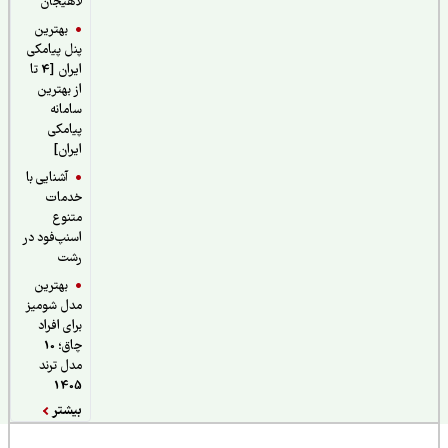
لاهیجان
بهترین
پنل پیامکی
ایران [4 تا
از بهترین
سامانه
پیامکی
ایران]
آشنایی با
خدمات
متنوع
اسنپ‌فود در
رشت
بهترین
مدل شومیز
برای افراد
چاق؛ 10
مدل ترند
1405
بیشتر