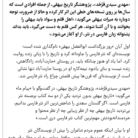
مهدی سیدی‌فَرُّخَد»، پژوهشگر تاریخ بیهقی، از جمله افرادی است که
ال‌ها بر روی نسخه‌های خطی این اثر کار کرده و حالا از ضرورت توجه
باره به میراث بیهقی می‌گوید: «اهل قلم و سواد باید بیهقی را
خوانند و با آن آشنا شوند. هر کس قلم به دست می‌گیرد، باید بداند
توانه‌ زبان فارسی در نثر، از او آغاز می‌شود.»
ول آبان «روز بزرگداشت ابوالفضل بیهقی» نام‌گذاری شده است؛
یسنده‌ای که نثر فارسی را جاودانه کرد و تاریخ را با زبانی زنده روایت
د. اما یاد او هنوز چنانکه باید، در روستای «حارث‌آباد»، زادگاهش،
ده نیست و بنای یادبود نیمه‌کاره‌ او در روستا حارث‌آباد تنها نشانی
ست از نویسنده‌ای که قرن‌ها پیش قلمش چراغ راه نثر فارسی شد.
هدی سیدی‌فَرُّخَد»، پژوهشگر تاریخ بیهقی، در گفت‌وگو با «پیام ما»
‌گوید: «تاریخ بیهقی بدون تردید یکی از دو سه کتاب برجسته‌ نثر
ارسی است. اگر گلستان سعدی را شاخص‌ترین اثر نثر فارسی بدانیم،
‌تردید تاریخ بیهقی چه از نظر زیبایی چه از نظر محتوا و
ردمندانه‌بودنش مهم‌ترین کتاب نثر فارسی دری است.»
 با بیان اینکه عموم مردم شاعران را بیش از نویسندگان نثر