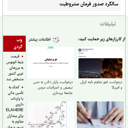
سالگرد صدور فرمان مشروطیت
تبلیغات
ارزارهای زیر حمایت کنید:
وب
گردی
قیمت
بلیط اتوبوس
به مرزهای
غربی کشور
مشخص شد
واست لغو تفاهم نامه ایران
درخواست پایان دادن به حس
کمک به
مریکا
تبعیض و اعتراضات مزمن
جامعهٔ پرستاری
تأمین مالی
یا واردات
داروی
ELAHERE
برای بیماران
مقاوم به
شیمی‌درمانی