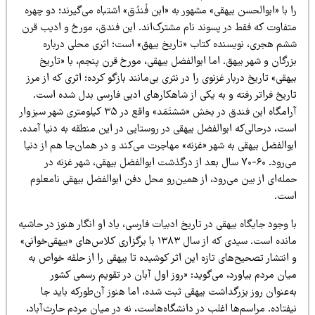
 با «ابوالحسن بیهقی» مشهور به «ابن فُندُق» اشتباه می‌گیرند؛ دو چهره‌
تفاوت که فقط در پسوند نام مشترک‌اند. ابن فندق، مورخ و ادیب قرن
شم هجری، نویسنده‌ کتاب «تاریخ بیهق» است؛ اثری محلی درباره‌
رگان و شهر بیهق. اما ابوالفضل بیهقی، مورخ قرن پنجم، با «تاریخ
هقی» تاریخ دربار غزنوی را در نثری بی‌مانند بازگو کرده؛ اثری که از مرز
اریخ فراتر رفته و به یکی از شاهکارهای ادبی فارسی بدل شده است.
آرامگاه ابن فندق در بخش «ششتَمَد» واقع در ۳۵ کیلومتری شهر سبزوار
ت، درحالی‌که ابوالفضل بیهقی در روستایی در این منطقه به دنیا آمده.
والفضل بیهقی به شهر «غزنه» مهاجرت می‌کند و در همان‌جا هم از دنیا
می‌رود. ۶۰-۷۰ سال بعد از درگذشت ابوالفضل بیهقی، شهر غزنه در
له‌‌ای از بین می‌رود، از همین‌رو محل دفن ابوالفضل بیهقی نامعلوم
ست.
 وجود جایگاه بیهقی در تاریخ ادبیات فارسی، یاد او انگار هنوز در حاشیه
مانده است. سیدی که از سال ۱۳۸۳ با برگزاری کلاس‌های «بیهقی‌خوانی»
انتشار تصحیح‌های تازه‌ این اثر کوشیده تا بیهقی را از حلقه‌ خواص به
ان مردم بیاورد، می‌گوید: «روز اول آبان در تقویم رسمی کشور
‌عنوان روز بزرگداشت بیهقی ثبت شده، اما هنوز آن‌طورکه باید جا
فتاده. مراسم‌ها اغلب در دانشگاه‌هاست، نه در میان مردم حارث‌آباد،