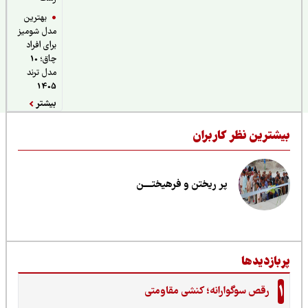
بهترین
مدل شومیز
برای افراد
چاق؛ 10
مدل ترند
1405
بیشتر
یشترین نظر کاربران
پر ریختن و فرهیختــــن
ربازدیدها
1
رقص سوگوارانه؛ کنشی مقاومتی