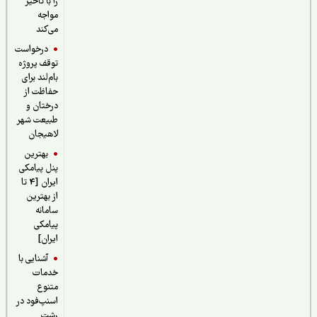
را با تاخیر
مواجه
می‌کند
درخواست
توقف پروژه
بام‌لند برای
حفاظت از
درختان و
طبیعت شهر
لاهیجان
بهترین
پنل پیامکی
ایران [4 تا
از بهترین
سامانه
پیامکی
ایران]
آشنایی با
خدمات
متنوع
اسنپ‌فود در
رشت