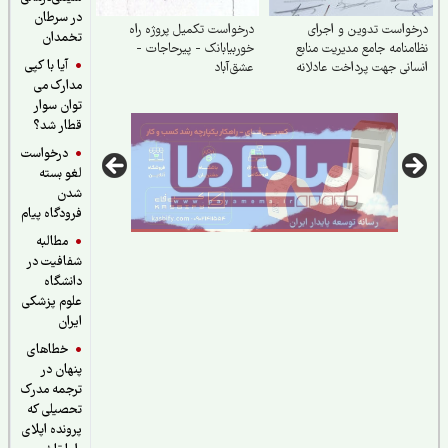
در سرطان
واست تدوین و اجرای
درخواست تکمیل پروژه راه
تخمدان
منامه جامع مدیریت منابع
خوربیابانک - پیرحاجات -
آیا با کپی
انی جهت پرداخت عادلانه
عشق‌آباد
مدارک می
ق و مزایای کارکنان
داری‌های کشور
توان سوار
قطار شد؟
درخواست
لغو بسته
شدن
فرودگاه پیام
مطالبه
شفافیت در
دانشگاه
علوم پزشکی
ایران
خطاهای
پنهان در
ترجمه مدرک
تحصیلی که
پرونده اپلای