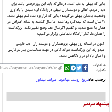
یی که بیهقی به دنیا آمده. درحالی‌که باید این روز فرصتی باشد برای
دار مردم، اهالی و دوستداران بیهقی در زادگاه او.» سیدی با یادآوری
عیت یادمان بیهقی می‌گوید: «بنایی که قرار بود نماد قلم بیهقی باشد،
۲۰ سال است که نیمه‌کاره رها شده. ما سال گذشته به نشانه‌ اعتراض در
مان‌جا جمع شدیم و گفتیم اگر سال بعد وضع تغییر نکند، بزرگداشت
 همان‌جا، کنار آرامگاه ناتمامش برگزار می‌کنیم.»
کنون در آستانه‌ روز بیهقی، پژوهشگران و دوستداران ادب فارسی
میدوارند این بزرگداشت بتواند گامی در جهت شناساندن پدر نثر فارسی
احیای یاد او در زادگاهش باشد.
 اشتراک
ذارید:
رچسب ها:
تاریخ
،
روستا
،
مهاجرت
،
میراث
،
نیشابور
نهاد سردبیر