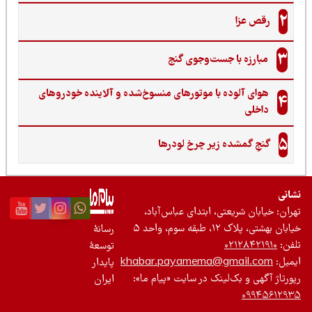
2
رقص عزا
3
مبارزه با جست‌وجوی گنج‌
هوای آلوده با موتورهای منسوخ‌شده و آلاینده خودروهای
4
داخلی
5
گنجِ گمشده زیر چرخ لودرها
نی
ان: خیابان شریعتی، ابتدای عباس‌آباد،
 بهشتی، پلاک ۱۲، طبقه سوم، واحد ۵
رسانۀ
ن:
۰۲۱۲۸۴۲۱۹۱۰
توسعۀ
یل:
khabar.payamema@gmail.com
پایدار
رتاژ آگهی و بک‌لینک در سایت «پیام ما»:
ایران
۰۹۹۴۵۶۱۲