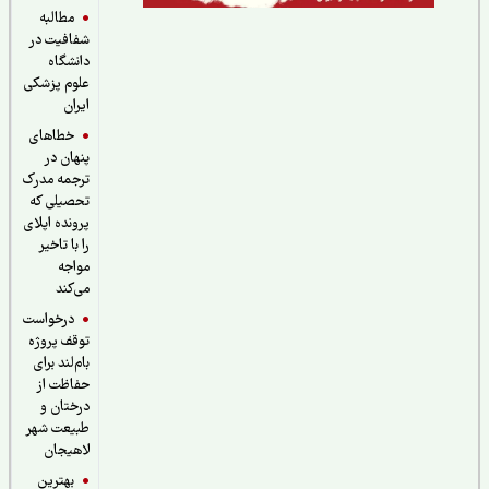
مطالبه
شفافیت در
دانشگاه
علوم پزشکی
ایران
خطاهای
پنهان در
ترجمه مدرک
تحصیلی که
پرونده اپلای
را با تاخیر
مواجه
می‌کند
درخواست
توقف پروژه
بام‌لند برای
حفاظت از
درختان و
طبیعت شهر
لاهیجان
بهترین