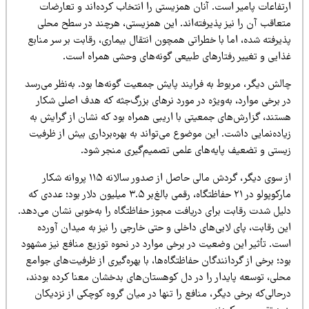
تفاعات پامیر است. آنان همزیستی را انتخاب کرده‌اند و تعارضات
تعاقب آن را نیز پذیرفته‌اند. این همزیستی، هرچند در سطح محلی
یرفته شده، اما با خطراتی همچون انتقال بیماری، رقابت بر سر منابع
ذایی و تغییر رفتارهای طبیعی گونه‌های وحشی همراه است.
الش دیگر، مربوط به فرایند پایش جمعیت گونه‌ها بود. به‌نظر می‌رسد
 برخی موارد، به‌ویژه در مورد نرهای بزرگ‌جثه که هدف اصلی شکار
ستند، گزارش‌های جمعیتی با اریبی همراه بود که نشان از گرایش به
اده‌نمایی داشت. این موضوع می‌تواند به بهره‌برداری بیش از ظرفیت
یستی و تضعیف پایه‌های علمی تصمیم‌گیری منجر شود.
از سوی دیگر، گردش مالی حاصل از صدور سالانه ۱۱۵ پروانه شکار
مارکوپولو در ۲۱ حفاظتگاه، رقمی بالغ‌بر ۳.۵ میلیون دلار بود؛ عددی که
لیل شدت رقابت برای دریافت مجوز حفاظتگاه را به‌خوبی نشان می‌دهد.
ن رقابت، پای لابی‌های داخلی و حتی خارجی را نیز به میدان آورده
ست. تأثیر این وضعیت در برخی موارد در نحوه توزیع منافع نیز مشهود
د؛ برخی از گردانندگان حفاظتگاه‌ها، با بهره‌گیری از ظرفیت‌های جوامع
حلی، توسعه پایدار را در دل کوهستان‌های بدخشان معنا کرده بودند،
حالی‌که برخی دیگر، منافع را تنها در میان گروه کوچکی از نزدیکان