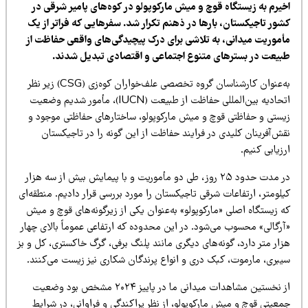
خیرم به زیستگاه قوچ و میش مارکوپولو در کوه‌های پامیر شرقی در
شور تاجیکستان، بارها در ذهنم تکرار شد. سفرهایی که فراتر از یک
أموریت میدانی، به تلاشی برای درک پیچیدگی‌های واقعی حفاظت از
بیعت در بسترهای متنوع اجتماعی و اقتصادی تبدیل شدند.
ه‌عنوان کارشناسان گروه تخصصی علف‌خواران کوه‌زی
(CSG)
زیر نظر
تحادیه بین‌المللی حفاظت از طبیعت
(IUCN)،
مأمور شدیم وضعیت
یستی و حفاظتی قوچ و میش مارکوپولو، ساختارهای حفاظتی موجود و
ش‌آفرینان کلیدی در فرایند حفاظت از این گونه را در تاجیکستان
زیابی کنیم.
در مدت حدود ۲۵ روز، طی دو مأموریت و با پیمایش بیش از سه هزار
لومتر، ارتفاعات شرقی تاجیکستان را مورد بررسی قرار دادیم. منطقه‌ای
 زیستگاه اصلی «مارکوپولو
»
به‌عنوان یکی از زیرگونه‌های قوچ و میش
آرگالی» محسوب می‌شود. در این محدوده که ارتفاعی عموماً بالای چهار
ار متر دارد، گونه‌های دیگری مانند پلنگ برفی، گرگ خاکستری، کل و بز
یبری، مارموت، کبک دری و انواع پرندگان شکاری نیز زیست می‌کنند.
از نخستین مشاهدات میدانی ما در پاییز ۲۰۲۴ مشخص بود وضعیت
عیتی قوچ و میش مارکوپولو، از نظر پراکندگی و فراوانی، در شرایط