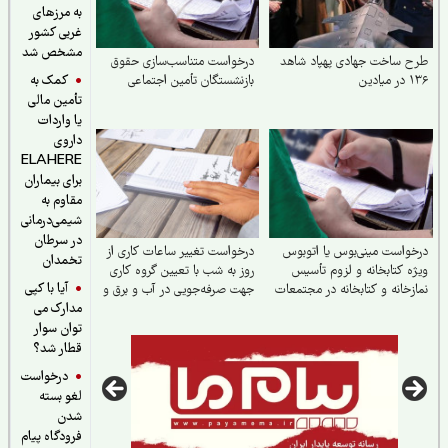
به مرزهای
غربی کشور
مشخص شد
 ساخت جهادی پهپاد شاهد
درخواست متناسب‌سازی حقوق
کمک به
ادین
بازنشستگان تأمین اجتماعی
تأمین مالی
یا واردات
داروی
ELAHERE
برای بیماران
مقاوم به
شیمی‌درمانی
در سرطان
واست مینی‌بوس یا اتوبوس
درخواست تغییر ساعات کاری از
تخمدان
ه کتابخانه و لزوم تأسیس
روز به شب با تعیین گروه کاری
آیا با کپی
زخانه و کتابخانه در مجتمعات
جهت صرفه‌جویی در آب و برق و
مدارک می
کاهش استهلاک ناشی از ترافیک
توان سوار
قطار شد؟
درخواست
لغو بسته
شدن
فرودگاه پیام