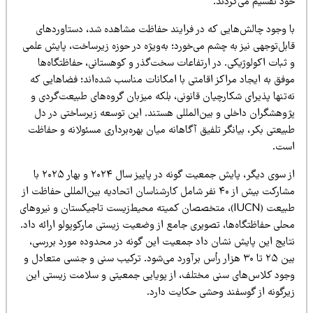
ود تقسیم می‌کردند.
ا وجود چالش‌هایی که در فرایند حفاظت مشاهده شد، دستاوردهای
ابل‌توجهی نیز به چشم می‌خورد؛ به‌ویژه در حوزه زیرساخت، پایش علمی
 ثبات اکولوژیکی. در ارتفاعات سخت‌گذر و کوهستانی، حفاظتگاه‌ها
وفق به ایجاد مراکز اقامتی با امکانات مناسب شده‌اند؛ فضاهایی که
‌تنها پذیرای شکارچیان قانونی، بلکه میزبان گروه‌های طبیعت‌گردی و
ژوهشگران داخلی و بین‌المللی هستند. این توسعه زیرساختی در دل
یعتی بکر، بیانگر تلفیق آگاهانه میان بهره‌برداری مسئولانه و حفاظت
ست.
از سوی دیگر، پایش جمعیت گونه‌ در پاییز سال ۲۰۲۴ و بهار ۲۰۲۵ با
مشارکت بیش از ۴۰ نفر شامل کارشناسان اتحادیه بین‌المللی حفاظت از
طبیعت (IUCN)، متخصصان کمیته محیط‌زیست تاجیکستان و نیروهای
حلی حفاظتگاه‌ها، تصویری جامع از وضعیت زیستی مارکوپولو ارائه داد.
تایج این پایش نشان داد جمعیت این گونه در محدوده مورد بررسی،
بین ۲۵ تا ۳۰ هزار رأس برآورد می‌شود. ترکیب سنی و جنسی متعادل و
جود کلاس‌های سنی مختلف، از پویایی جمعیتی و سلامت زیستی این
یرگونه از گوسفند وحشی حکایت دارد.