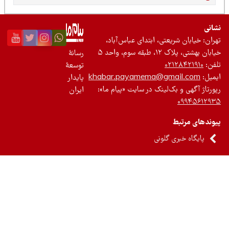
نی
ان: خیابان شریعتی، ابتدای عباس‌آباد،
 بهشتی، پلاک ۱۲، طبقه سوم، واحد ۵
رسانۀ
ن:
۰۲۱۲۸۴۲۱۹۱۰
توسعۀ
یل:
khabar.payamema@gmail.com
پایدار
رتاژ آگهی و بک‌لینک در سایت «پیام ما»:
ایران
۰۹۹۴۵۶۱۲
ندهای مرتبط
پایگاه خبری گلونی