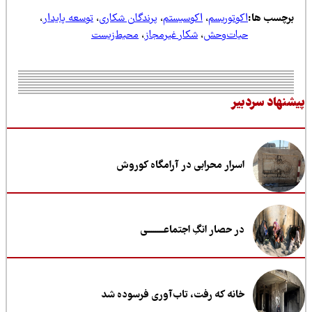
رچسب ها:
اکوتوریسم
،
اکوسیستم
،
پرندگان شکاری
،
توسعه پایدار
،
حیات‌وحش
،
شکار غیرمجاز
،
محیط‌زیست
نهاد سردبیر
اسرار محرابی در آرامگاه کوروش
در حصار انگِ اجتماعــــــــی
خانه که رفت، تاب‌آوری فرسوده شد