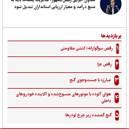
معاون اجرایی رئیس‌جمهور: مدیریت پسماند باید به
منبع درآمد و معیار ارزیابی استانداران تبدیل شود
ربازدیدها
1
رقص سوگوارانه؛ کنشی مقاومتی
2
رقص عزا
3
مبارزه با جست‌وجوی گنج‌
هوای آلوده با موتورهای منسوخ‌شده و آلاینده خودروهای
4
داخلی
5
گنجِ گمشده زیر چرخ لودرها