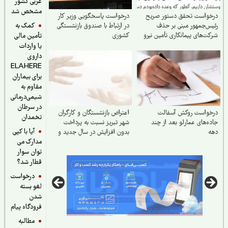
غربی کشور
مشخص شد
خواست تحقق دستور صریح
درخواست پاسخگویی وزیر کار
کمک به
س‌جمهور مبنی بر حذف
در ارتباط با صندوق بازنشستگی
ت‌های پیمانکاری تأمین نیرو
کشوری
تأمین مالی
یا واردات
داروی
ELAHERE
برای بیماران
مقاوم به
شیمی‌درمانی
در سرطان
خواست روکش آسفالت
اعتراض بازنشستگان و کارگران
تخمدان
ه‌های عمارلو بعد از چند
شهر تبریز نسبت به پرداخت
آیا با کپی
ه
بدون افزایش در سال جدید و
مدارک می
تقاضای رسیدگی
توان سوار
قطار شد؟
درخواست
لغو بسته
شدن
فرودگاه پیام
مطالبه