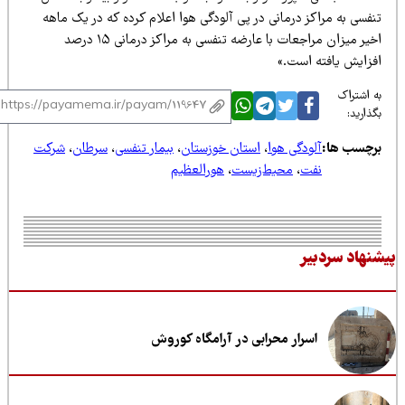
فسی به مراکز درمانی در پی آلودگی هوا اعلام کرده که در یک ماهه
اخیر میزان مراجعات با عارضه تنفسی به مراکز درمانی ۱۵ درصد
فزایش یافته است.»
 اشتراک
ذارید:
رچسب ها:
آلودگی هوا
،
استان خوزستان
،
بیمار تنفسی
،
سرطان
،
شرکت
نفت
،
محیط‌زیست
،
هورالعظیم
نهاد سردبیر
اسرار محرابی در آرامگاه کوروش