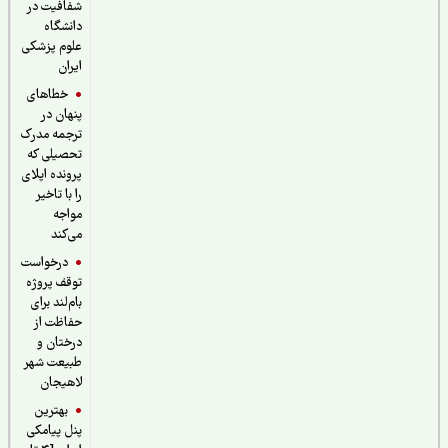
شفافیت در
دانشگاه
علوم پزشکی
ایران
خطاهای
پنهان در
ترجمه مدرک
تحصیلی که
پرونده اپلای
را با تاخیر
مواجه
می‌کند
درخواست
توقف پروژه
بام‌لند برای
حفاظت از
درختان و
طبیعت شهر
لاهیجان
بهترین
پنل پیامکی