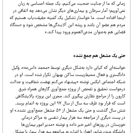
مانی که ما از جنایت صحبت می‌کنیم، یک جمله احساسی به زبان
ی‌آوریم؛ آمار سرطان و بیماری‌های دیگر نشان می‌دهد چه اتفاقی در
ینجا افتاده است. ما خواستار تشکیل یک کمیته حقیقت‌یاب هستیم که
ردم هم عضو آن باشد و ریشه این آلایندگی‌ها مشخص شود و دستگاه
ضایی هم به‌عنوان مدعی‌العموم ورود پیدا کند.»
تی یک مشعل هم جمع نشده
واسته‌ای که کیانی دارد به‌شکل دیگری توسط «محمد داس‌مه»، وکیل
ادگستری و فعال محیط‌زیست ساکن بهبهان تکرار شده است. او در
بکه اجتماعی ایکس نوشته «پیشنهاد می‌کنم نهضت شفافیت و عدالت
رخواست تحقیق و تفحص از پروژه جمع‌آوری گازهای همراه شرق
رون را از مراجع نظارتی پیگیری کند. مجری این پروژه پالایشگاهی
است که قرار بود ظرف سه سال از سال ۹۷ این پروژه به اتمام برسد.
شش سال گذشت و حتی یک مشعل از ۵۲ مشعل جمع‌آوری نشده.» او
ر پست دیگری از مراجعه سه هزار بیمار تنفسی به مراکز درمانی
زستان در روزهای اخیر خبر داده و نوشته «مدیر امور بیماری‌ها
نشگاه جندی‌شاپور اهواز با اشاره به مراجعه سه هزار بیمار با مشکل