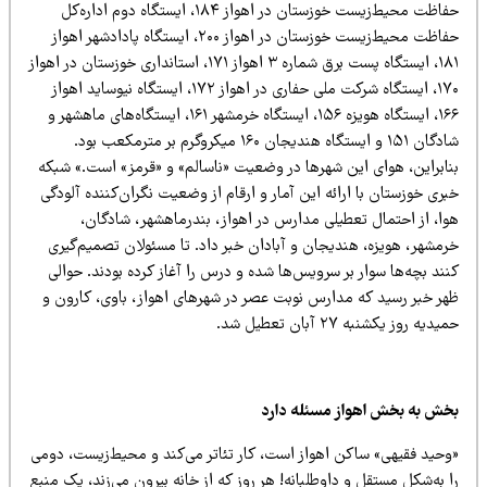
حفاظت محیط‌زیست خوزستان در اهواز ۱۸۴، ایستگاه دوم اداره‌کل
حفاظت محیط‌زیست خوزستان در اهواز ۲۰۰، ایستگاه پادادشهر اهواز
۱۸۱، ایستگاه پست برق شماره ۳ اهواز ۱۷۱، استانداری خوزستان در اهواز
۱۷۰، ایستگاه شرکت ملی حفاری در اهواز ۱۷۲، ایستگاه نیوساید اهواز
۱۶۶، ایستگاه هویزه ۱۵۶، ایستگاه خرمشهر ۱۶۱، ایستگاه‌های ماهشهر و
شادگان ۱۵۱ و ایستگاه هندیجان ۱۶۰ میکروگرم بر مترمکعب بود.
نابراین، هوای این شهرها در وضعیت «ناسالم» و «قرمز» است.» شبکه
ری خوزستان با ارائه این آمار و ارقام از وضعیت نگران‌کننده آلودگی
ا،‌ از احتمال تعطیلی مدارس در اهواز، بندرماهشهر، شادگان،‌
رمشهر، هویزه،‌ هندیجان و آبادان خبر داد. تا مسئولان تصمیم‌گیری
ند بچه‌ها سوار بر سرویس‌ها شده و درس را آغاز کرده بودند. حوالی
هر خبر رسید که مدارس نوبت عصر در شهرهای اهواز، باوی، کارون و
یدیه روز یکشنبه ۲۷ آبان تعطیل شد.
خش به بخش اهواز مسئله دارد
وحید فقیهی» ساکن اهواز است،‌ کار تئاتر می‌کند و محیط‌زیست، دومی‌
 به‌شکل مستقل و داوطلبانه! هر روز که از خانه بیرون می‌زند، یک منبع