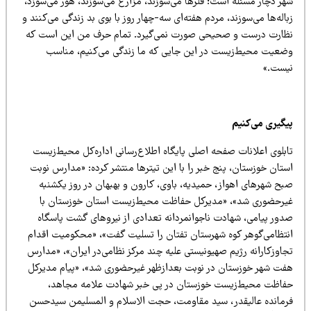
ر دچار مسئله است؛ فلرها می‌‌سوزند،‌ مزارع می‌سوزند،‌ هور می‌سوزد،
اله‌ها می‌سوزند، مردم هفته‌ای سه-چهار روز با بوی بد زندگی می‌کنند‌ و
ظارت درست و صحیحی صورت نمی‌گیرد. تمام حرف من این است که
ضعیت محیط‌زیست در این جایی که ما زندگی می‌کنیم، مناسب
یست.»
یگیری می‌کنیم
ابلوی اعلانات صفحه اصلی پایگاه اطلاع‌رسانی اداره‌کل محیط‌زیست
ستان خوزستان، پنج خبر را با این تیترها منتشر کرده: «مدارس نوبت
بح شهرهای اهواز، حمیدیه، باوی، کارون و بهبهان در روز یکشنبه
یرحضوری شد»، «مدیرکل حفاظت محیط‌زیست استان خوزستان با
دور پیامی‌، شهادت ناجوانمردانه تعدادی از نیروهای گشت پاسگاه
نتظامی‌گوهر کوه شهرستان تفتان را تسلیت گفت»، «محکومیت اقدام
اوزکارانه رژیم صهیونیستی علیه چند مرکز نظامی‌در ایران»،‌ «مدارس
فت شهر خوزستان در نوبت بعدازظهر غیرحضوری شد»، «پیام مدیرکل
فاظت محیط‌زیست خوزستان در پی خبر شهادت علامه‌ مجاهد،
رمانده عالیقدر، سید مقاومت، حجت الاسلام و المسلیمن سیدحسن