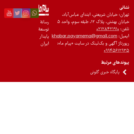
نی
ان: خیابان شریعتی، ابتدای عباس‌آباد،
 بهشتی، پلاک ۱۲، طبقه سوم، واحد ۵
رسانۀ
ن:
۰۲۱۲۸۴۲۱۹۱۰
توسعۀ
یل:
khabar.payamema@gmail.com
پایدار
رتاژ آگهی و بک‌لینک در سایت «پیام ما»:
ایران
۰۹۹۴۵۶۱۲
ندهای مرتبط
پایگاه خبری گلونی