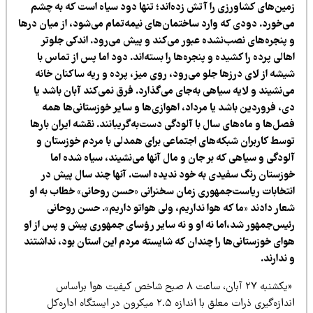
مین‌های کشاورزی را آتش زده‌اند؛ تنها دود سیاه است که به چشم
ی‌خورد. دودی که وارد ساختمان‌های نیمه‌تمام می‌شود،‌ از میان درها
 پنجره‌های نصب‌نشده عبور می‌کند و پیش می‌رود. اندکی جلوتر
الی پرده را کشیده و پنجره‌ها را بسته‌اند. دود اما پس از تماس با
یشه از لای درزها جلو می‌رود، روی میز،‌ پرده و ریه ساکنان خانه
‌نشیند و لایه‌ سیاهی به‌جای می‌گذارد. فرق نمی‌کند آبان باشد یا
،‌ فروردین باشد یا مرداد‌، اهوازی‌ها و سایر خوزستانی‌ها همه
ل‌ها و ماه‌های سال با آلودگی دست‌به‌گریبانند. نقشه ایران بارها
وسط کاربران شبکه‌های اجتماعی برای همدلی با مردم خوزستان و
ودگی و سیاهی که بر جان و مال آنها می‌نشیند،‌ سیاه شده اما
وزستان رنگ سفیدی به خود ندیده است. آنها چند سال پیش در
نتخابات ریاست‌جمهوری زمان سخنرانی «حسن روحانی» خطاب به او
عار دادند «ما که هوا نداریم، ولی هواتو داریم». حسن روحانی
ئیس‌جمهور شد،اما نه او و نه سایر رؤسای جمهوری پیش و پس از او
وای خوزستانی‌ها را چندان که شایسته مردم این استان بود، نداشتند
ندارند.
«یکشنبه ۲۷ آبان، ساعت ۸ صبح شاخص کیفیت هوا براساس
اندازه‌گیری ذرات معلق با اندازه ۲.۵ میکرون در ایستگاه اداره‌کل