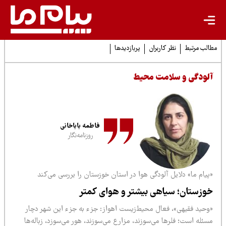
لب مرتبط
نظر کاربران
پربازدیدها
لودگی و سلامت محیط
فاطمه باباخانی
روزنامه‌نگار
یام ما» دلایل آلودگی هوا در استان خوزستان را بررسی می‌کند
وزستان؛ سیاهی بیشتر و هوای کمتر
وحید فقیهی»، فعال محیط‌زیست اهواز: جزء‌ به‌ جزء این شهر دچار
ئله است؛ فلرها می‌‌سوزند،‌ مزارع می‌سوزند،‌ هور می‌سوزد، زباله‌ها