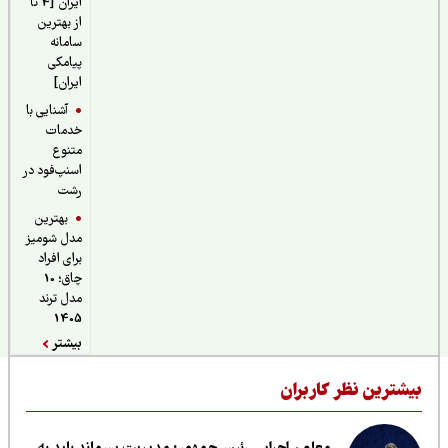
ایران [4 تا
از بهترین
سامانه
پیامکی
ایران]
آشنایی با
خدمات
متنوع
اسنپ‌فود در
رشت
بهترین
مدل شومیز
برای افراد
چاق؛ 10
مدل ترند
1405
بیشتر
یشترین نظر کاربران