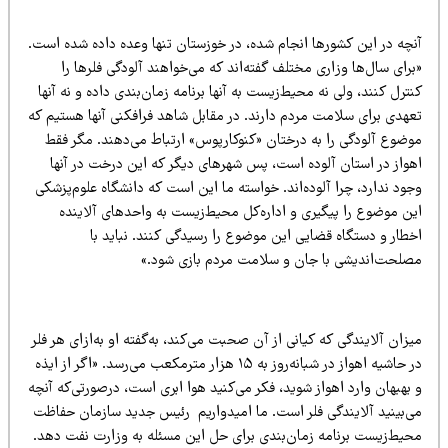
نچه در این کشورها انجام شده، در خوزستان تنها وعده داده شده است.
رای سال‌ها وزاری مختلف گفته‌اند که می‌خواهند
آلودگی فلرها را
ترل کنند،
ولی نه محیط‌زیست به آنها برنامه زمان‌بندی داده و نه آنها
عهدی برای سلامت مردم دارند. در مقابل شاهد فرافکنی آنها هستیم که
وضوع آلودگی را به درختان «کنوکارپوس» ارتباط می‌دهند. مگر فقط
هواز در استان آلوده است،‌ پس شهرهای دیگر که این درخت در آنها
ود ندارد، چرا آلوده‌اند. خواسته ما این است که دانشگاه علوم‌پزشکی
ین موضوع را پیگیری و اداره‌کل محیط‌زیست به واحدهای آلاینده
خطار و دستگاه قضایی این موضوع را رسیدگی کنند. نباید با
صلحت‌اندیشی با جان و سلامت مردم بازی شود.»
زان آلایندگی که کیانی از آن صحبت می‌کند، به‌گفته او به‌ازای هر فلر
در حاشیه اهواز در شبانه‌روز به ۱۵ هزار مترمکعب می‌رسد. «اگر از ایذه
بهبهان وارد اهواز شوید، فکر می‌کنید هوا ابری است، درصورتی‌که آنچه
ی‌بینید آلایندگی فلر است. ما امیدواریم رئیس جدید سازمان حفاظت
حیط‌زیست برنامه زمان‌بندی برای حل این مسئله به وزارت نفت دهد.