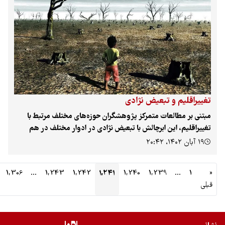
 و آمدند.
یراقلیم و تبعیض نژادی
نی بر مطالعات متمرکز پژوهشگران حوزه‌های مختلف مرتبط با
یراقلیم، این ابرچالش با تبعیض نژادی در ادوار مختلف در هم
ده است.
بان ۱۴۰۲، ۲۰:۴۲
1
…
1,239
1,240
1,241
1,242
1,243
…
1,306
بعدی
»