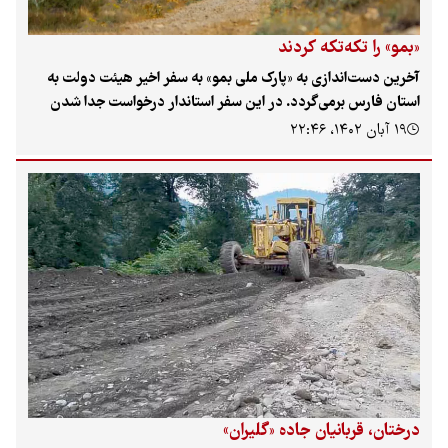
و» را تکه‌تکه کردند
ین دست‌اندازی به «پارک ملی بمو» به سفر اخیر هیئت دولت به
ان فارس برمی‌گردد. در این سفر استاندار درخواست جدا شدن
 دیگری از پارک ملی بمو برای نهضت ملی مسکن را مطرح کرد.‌
بان ۱۴۰۲، ۲۲:۴۶
این پنج‌ دهه، هر اداره و نهادی هر چقدر توانسته و از دستش
مده زمین‌های پارک ملی بمو را اشغال کرده است تا به گفتهٔ «بهمن
دی»، پیشکسوت محیط زیست بزرگترین پروندهٔ زمین‌خواری در
ر در محدودهٔ مناطق تحت‌مدیریت سازمان حفاظت محیط
ت در این منطقه رقم بخورد. «یکی داستان است پر آب چشم»،
 از هر کدام از مناطق چهارگانهٔ سازمان حفاظت محیط زیست،
ی بمو مصداق دارد.
تان، قربانیان جاده «گلیران»