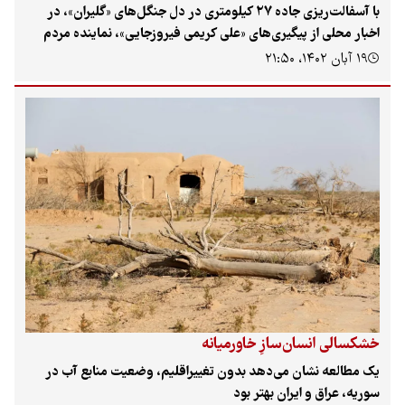
با آسفالت‌ریزی جاده‌ ۲۷ کیلومتری در دل جنگل‌‌های «گلیران»، در
ار محلی از پیگیری‌های «علی کریمی فیروزجایی»، نماینده مردم
ل قدردانی شده است؛ این جاده روستای «فیروزجاه» را به معدن
بان ۱۴۰۲، ۲۱:۵۰
ل‌سنگ گلیران و البته زمین‌های بالادست متصل می‌کند. پیمانکار
گوید علاوه بر معدن، «دامداران و ساکنان ییلاقات از نعمت راه
ن بهره‌مند می‌شوند.» اما مخالفان می‌گویند در ییلاقات بالادست
هیچ روستایی نیست. آنها شاهدند که جاده‌ای که قرار بود ۶.۸ متر
عرض داشته باشد در بعضی نقاط تا ۲۰ متر عریض شده و با اینکه
طبق طرح کمیته فنی فقط باید ۱۹۶ درخت قطع می‌شد، تاکنون
یک به هزار اصله درخت در این مسیر قربانی شده و با هر بارش
‌آسا، درختان حریم جاده، مثل برگ‌های پاییزی بر زمین می‌ریزند.
سالی انسان‌سازِ خاورمیانه
مطالعه نشان می‌دهد بدون تغییراقلیم، وضعیت منابع آب در
یه، عراق و ایران بهتر بود