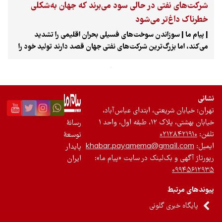
شرکت‌های نفتی در حالی سود می‌برند که جهان به‌شکلی
تجدیدپذیر
خطرناک داغ‌تر می‌شود
| پیام ما | سوزاندن سوخت‌های فسیلی بحران اقلیمی را تشدید
تازه‌ها
می‌کند، اما بزرگ‌ترین شرکت‌های نفتی جهان قصد دارند تولید خود را
افزایش دهند. در حالی که جهان زیر موج‌های گرمایی هرچه
باشگاه نویسندگان
خطرناک‌تر می‌سوزد، این پرسش مطرح است که چرا به شرکت‌های
نفتی اجازه داده می‌شود به‌جای پرداخت هزینه پیامدهای فعالیت‌های
خود، تولید سوخت را افزایش دهند؟ این پرسشی است که باید در
نشانی
روزهایی که گنبدهای حرارتی بخش بزرگی از نیمکره شمالی را فرا
تهران: خیابان شریعتی، ابتدای عباس‌آباد،
گرفته‌اند، در ذهن همه مردم باشد؛ روزهایی که رکوردهای دما یکی
خیابان بهشتی، پلاک ۱۲، طبقه اول، واحد ۱
رسانۀ
پس از دیگری شکسته می‌شوند، کودکان در خودروهای قفل‌شده
تلفن:
۰۲۱۲۸۴۲۱۹۱۰
توسعۀ
جان می‌بازند، بیمارستان‌ها از قربانیان گرمازدگی پر می‌شوند و
ایمیل:
khabar.payamema@gmail.com
پایدار
نیروهای امدادی با آتش‌سوزی‌های گسترده جنگلی مقابله می‌کنند.
رپورتاژ آگهی و بک‌لینک در سایت «پیام ما»:
ایران
۰۹۹۴۵۶۱۲۹۳۵
پیوندهای مرتبط
پایگاه خبری گلونی