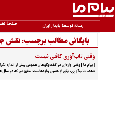
صفحۀ نخ
رسانۀ توسعۀ پایدار ایران
بایگانی مطالب برچسب:
نقش جا
وقتی تاب‌آوری کافـی نیست
| پیام ما | وقتی واژه‌ای در گفت‌وگوهای عمومی بیش از ان
دهد. «تاب‌آوری» یکی از همین واژه‌هاست؛ مفهومی که در سال‌ها
مسئولان تبدیل شده است. اما آیا تکرار مداوم این واژه به معنای
روبه‌رو می‌شود؟ این پرسشی بود که در آخرین نشست از سلسله‌نش
همکاری مؤسسه «معین» و با دبیری «اشرف‌السادات موسوی» برگزار 
روان‌پزشکی و سخنگوی انجمن علمی روان‌پزشکان ایران و «آرزو دی
پرداختند. در این نشست بیش از همه درباره تردید نسبت به برداشت
و سیاست‌گذاری‌ها را به حاشیه می‌راند.