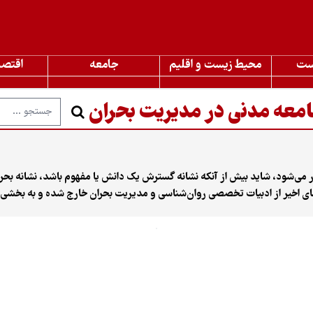
ست
محیط زیست و اقلیم
جامعه
اقتصا
معه مدنی در مدیریت بحران
دازه تکرار می‌شود، شاید بیش از آنکه نشانه گسترش یک دانش یا مفهوم باشد، نشان
ی اخیر از ادبیات تخصصی روان‌شناسی و مدیریت بحران خارج شده و به بخشی از
 افزایش ظرفیت جامعه برای مواجهه با بحران‌هاست یا برعکس، نشانه فرسودگی جام
ست‌های «تاب‌آوری در بحران» مؤسسه «رحمان» با عنوان «تاب‌آوری روان‌شناخ
شد و در آن «مریم رسولیان»، روان‌پزشک و استاد دانشگاه علوم پزشکی ایران،
داری»، روان‌شناس، روان‌درمانگر و فعال مدنی، از زاویه‌های مختلف به مفهو
 رایج از تاب‌آوری صحبت شد؛ برداشتی که گاه مسئولیت مواجهه با بحران را به 