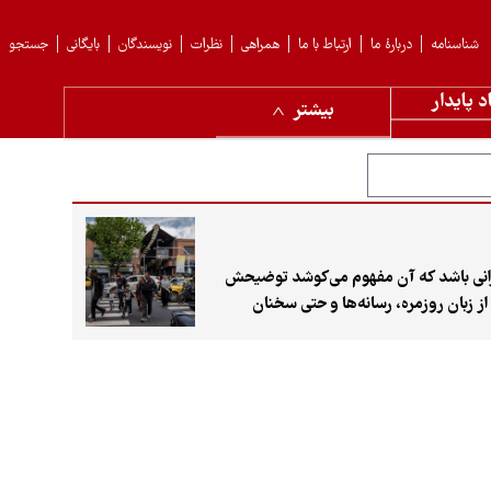
شناسنامه
دربارهٔ ما
ارتباط با ما
همراهی
نظرات
نویسندگان
بایگانی
جستجو
د پایدار
بیشتر
ه بحرانی باشد که آن مفهوم می‌کوشد توضیحش
 زبان روزمره، رسانه‌ها و حتی سخنان
عه‌ای است که هر روز با شکل تازه‌ای از بحران
تی» محور بحث قرار گرفت. نشستی که با
 «امیرحسین جلالی ندوشن»، دانشیار
م تاب‌آوری، امکان‌ها و محدودیت‌های آن
دوش افراد می‌اندازد و نقش ساختارها، نهادها