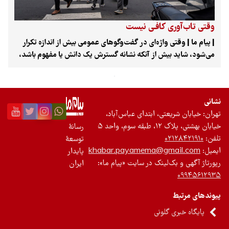
تجدیدپذیر
وقتی تاب‌آوری کافـی نیست
تازه‌ها
| پیام ما | وقتی واژه‌ای در گفت‌وگوهای عمومی بیش از اندازه تکرار
می‌شود، شاید بیش از آنکه نشانه گسترش یک دانش یا مفهوم باشد،
باشگاه نویسندگان
نشانه بحرانی باشد که آن مفهوم می‌کوشد توضیحش دهد.
«تاب‌آوری» یکی از همین واژه‌هاست؛ مفهومی که در سال‌های اخیر از
ادبیات تخصصی روان‌شناسی و مدیریت بحران خارج شده و به بخشی
نشانی
از زبان روزمره، رسانه‌ها و حتی سخنان مسئولان تبدیل شده است.
تهران: خیابان شریعتی، ابتدای عباس‌آباد،
اما آیا تکرار مداوم این واژه به معنای افزایش ظرفیت جامعه برای
خیابان بهشتی، پلاک ۱۲، طبقه سوم، واحد ۵
رسانۀ
مواجهه با بحران‌هاست یا برعکس، نشانه فرسودگی جامعه‌ای است که
تلفن:
۰۲۱۲۸۴۲۱۹۱۰
توسعۀ
هر روز با شکل تازه‌ای از بحران روبه‌رو می‌شود؟ این پرسشی بود که
ایمیل:
khabar.payamema@gmail.com
پایدار
در آخرین نشست از سلسله‌نشست‌های «تاب‌آوری در بحران»
رپورتاژ آگهی و بک‌لینک در سایت «پیام ما»:
ایران
مؤسسه «رحمان» با عنوان «تاب‌آوری روان‌شناختی» محور بحث قرار
۰۹۹۴۵۶۱۲۹۳۵
گرفت. نشستی که با همکاری مؤسسه «معین» و با دبیری
«اشرف‌السادات موسوی» برگزار شد و در آن «مریم رسولیان»،
پیوندهای مرتبط
روان‌پزشک و استاد دانشگاه علوم پزشکی ایران، «امیرحسین جلالی
پایگاه خبری گلونی
ندوشن»، دانشیار روان‌پزشکی و سخنگوی انجمن علمی روان‌پزشکان
ایران و «آرزو دیداری»، روان‌شناس، روان‌درمانگر و فعال مدنی، از