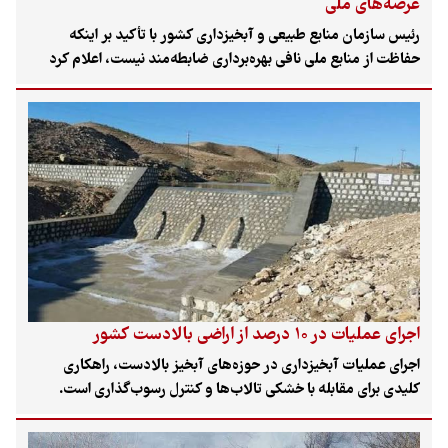
عرصه‌های ملی
رئیس سازمان منابع طبیعی و آبخیزداری کشور با تأکید بر اینکه
حفاظت از منابع ملی نافی بهره‌برداری ضابطه‌مند نیست، اعلام کرد
اجرای طرح‌های گردشگری برنامه‌ریزی‌شده در عرصه‌های ملی هیچ
منعی ندارد. وی همچنین مدیریت سفره‌های آب زیرزمینی را راهکار
اصلی مهار فرونشست زمین و گامی در مسیر توسعه پایدار دانست.
اجرای عملیات در ۱۰ درصد از اراضی بالادست کشور
اجرای عملیات آبخیزداری در حوزه‌های آبخیز بالادست، راهکاری
کلیدی برای مقابله با خشکی تالاب‌ها و کنترل رسوب‌گذاری است.
مدیرکل دفتر کنترل سیلاب سازمان منابع طبیعی اعلام کرد تاکنون ۱۰
درصد از ۶۷ میلیون هکتار اراضی بالادست تالاب‌های کشور تحت