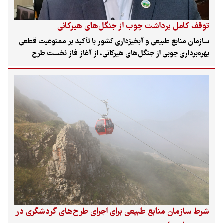
توقف کامل برداشت چوب از جنگل‌های هیرکانی
سازمان منابع طبیعی و آبخیزداری کشور با تأکید بر ممنوعیت قطعی
بهره‌برداری چوبی از جنگل‌های هیرکانی، از آغاز فاز نخست طرح
«جنگلداری نوین» در ۱۰۴ حوزه آبخیز شمال کشور خبر داد. این طرح
که در راستای تکالیف برنامه هفتم توسعه اجرا می‌شود، بر حفاظت از
اکوسیستم و جایگزینی نیاز چوبی صنایع با «زراعت چوب» تمرکز دارد.
شرط سازمان منابع طبیعی برای اجرای طرح‌های گردشگری در