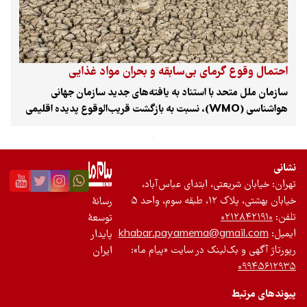
تازه‌ها
باشگاه نویسندگان
احتمال وقوع گرمای بی‌سابقه و بحران مواد غذایی
سازمان ملل متحد با استناد به یافته‌های جدید سازمان جهانی
هواشناسی (WMO)، نسبت به بازگشت قریب‌الوقوع پدیده اقلیمی
«ال‌نینو» و پیامدهای ویرانگر آن هشدار داد. بر اساس این گزارش،
احتمال ۸۰ درصدی برای شکل‌گیری این الگو تا پیش از شهریورماه و
تداوم آن تا آبان‌ماه ۱۴۰۵ وجود دارد که می‌تواند رکورد دمای جهانی را
نشانی
بار دیگر جابه‌جا کرده و بحران‌های محیط‌زیستی و اقتصادی گسترده‌ای
تهران: خیابان شریعتی، ابتدای عباس‌آباد،
در سطح بین‌المللی ایجاد کند.
خیابان بهشتی، پلاک ۱۲، طبقه سوم، واحد ۵
رسانۀ
تلفن:
۰۲۱۲۸۴۲۱۹۱۰
توسعۀ
ایمیل:
khabar.payamema@gmail.com
پایدار
رپورتاژ آگهی و بک‌لینک در سایت «پیام ما»:
ایران
۰۹۹۴۵۶۱۲۹۳۵
پیوندهای مرتبط