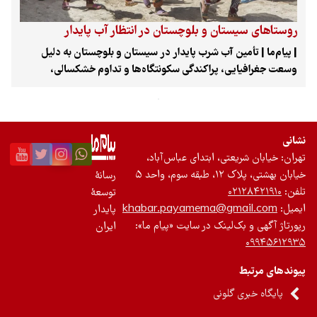
تجدیدپذیر
روستاهای سیستان و بلوچستان در انتظار آب پایدار
| پیام‌ما | تأمین آب شرب پایدار در سیستان و بلوچستان به دلیل
تازه‌ها
وسعت جغرافیایی، پراکندگی سکونتگاه‌ها و تداوم خشکسالی،
باشگاه نویسندگان
همواره یکی از مهم‌ترین چالش‌های زیرساختی کشور به شمار می‌رود.
استانی که گستره خدمات‌رسانی آن از شهرهای شمالی منطقه سیستان
تا سواحل مکران را دربر می‌گیرد و مدیریت منابع آب در آن نیازمند
برنامه‌ریزی مستمر و اجرای طرح‌های متعدد عمرانی است.
نشانی
تهران: خیابان شریعتی، ابتدای عباس‌آباد،
خیابان بهشتی، پلاک ۱۲، طبقه سوم، واحد ۵
رسانۀ
تلفن:
۰۲۱۲۸۴۲۱۹۱۰
توسعۀ
ایمیل:
khabar.payamema@gmail.com
پایدار
رپورتاژ آگهی و بک‌لینک در سایت «پیام ما»:
ایران
۰۹۹۴۵۶۱۲۹۳۵
پیوندهای مرتبط
پایگاه خبری گلونی