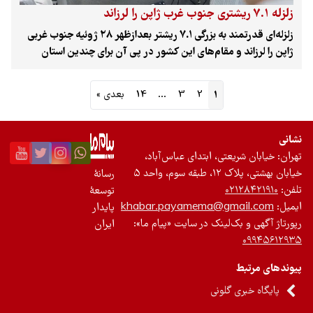
زلزله ۷.۱ ریشتری جنوب غرب ژاپن را لرزاند
زلزله‌ای قدرتمند به بزرگی ۷.۱ ریشتر بعدازظهر ۲۸ ژوئیه جنوب غربی
ژاپن را لرزاند و مقام‌های این کشور در پی آن برای چندین استان
هشدار اضطراری و سونامی صادر کردند. سازمان هواشناسی ژاپن
اعلام کرد شدت این زمین‌لرزه در برخی نقاط به بالاترین سطح
1
2
3
…
14
بعدی »
ثبت‌شده در مقیاس شیندو رسیده است.
نشانی
تهران: خیابان شریعتی، ابتدای عباس‌آباد،
خیابان بهشتی، پلاک ۱۲، طبقه سوم، واحد ۵
رسانۀ
تلفن:
۰۲۱۲۸۴۲۱۹۱۰
توسعۀ
ایمیل:
khabar.payamema@gmail.com
پایدار
رپورتاژ آگهی و بک‌لینک در سایت «پیام ما»:
ایران
۰۹۹۴۵۶۱۲۹۳۵
پیوندهای مرتبط
پایگاه خبری گلونی