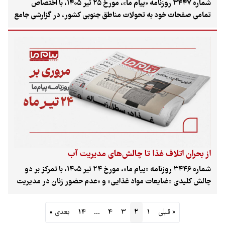
شماره ۳۴۴۷ روزنامه «پیام ما»، مورخ ۲۵ تیر ۱۴۰۵، با اختصاص
تمامی صفحات خود به تحولات مناطق جنوبی کشور، در گزارشی جامع
با عنوان «ساحل بی‌خواب»، ابعاد مختلف تأثیرات جنگ بر زندگی مردم،
زیرساخت‌ها، محیط‌زیست و امنیت غذایی این مناطق را مورد واکاوی
قرار داده است. این گزارش ضمن روایت تلخ فقدان غیرنظامیان و
کارکنان ارتش، بر تقویت همدلی ملی و همبستگی مردم ایران با
ساکنان جنوب تأکید می‌کند.
از بحران اتلاف غذا تا چالش‌های مدیریت آب
شماره ۳۴۴۶ روزنامه «پیام ما»، مورخ ۲۴ تیر ۱۴۰۵، با تمرکز بر دو
چالش کلیدی «ضایعات مواد غذایی» و «عدم حضور زنان در مدیریت
منابع آب» منتشر شد. این شماره همچنین به بررسی تعارضات میان
انسان و حیات‌وحش در سبلان، وضعیت بحرانی بافت تاریخی شیراز و
« قبلی
1
2
3
4
…
14
بعدی »
فشارهای معیشتی بر رانندگان تاکسی‌های اینترنتی پرداخته است.