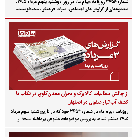
شماره ۳۴۵۶ روزنامه «پیام ما» در روز دوشنبه پنجم مرداد ۱۴۰۵،
مجموعه‌ای از گزارش‌های اجتماعی، میراث فرهنگی، محیط‌زیست،
اقتصاد و مسائل شهری را در کانون توجه قرار داده است؛ از سرنوشت
نامشخص بخشی از محموله‌های بشردوستانه دارو در جنگ چهل‌روزه
تا ثبت جهانی دژ الموت، روایت هوشنگ ضیایی از اسکندر فیروز،
چالش حکمرانی داده در بازار کالاهای اساسی، مطالبات کودکان در
گفت‌وگو با دولت و بحث حق شهروندی در فضای شهری.
از چالش مطالبات کالابرگ و بحران معدن‌کاوی در تکاب تا
کشف آب‌انبار صفوی در اصفهان
روزنامه «پیام ما» در شماره ۳۴۵۴ خود که در تاریخ شنبه سوم مرداد
۱۴۰۵ منتشر شده، به بررسی موضوعات متنوعی پرداخته است؛ از
بحران مالی فروشندگان خرد در طرح کالابرگ و پیامدهای
زیست‌محیطی معدن‌کاوی در نزدیکی تخت‌سلیمان، تا کشف جدید