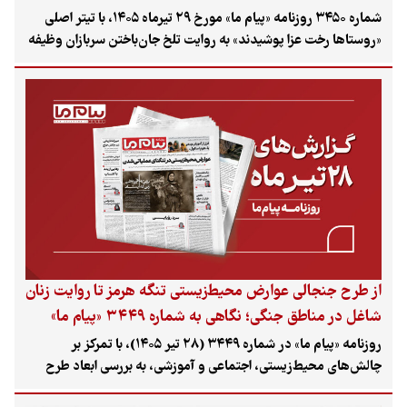
شماره ۳۴۵۰ روزنامه «پیام ما» مورخ ۲۹ تیرماه ۱۴۰۵، با تیتر اصلی
«روستاها رخت عزا پوشیدند» به روایت تلخ جان‌باختن سربازان وظیفه
در حادثه حمله به آسایشگاه تیپ ۳۸۸ نیروی زمینی ارتش در بمپور
اختصاص یافته است. این شماره همچنین با رویکردی انتقادی به
واکاوی چالش‌های عمیق در حوزه‌های سلامت، مدیریت پسماند،
قاچاق حیات‌وحش و تخریب سیمای طبیعی شهرها پرداخته است.
از طرح جنجالی عوارض محیط‌زیستی تنگه هرمز تا روایت زنان
شاغل در مناطق جنگی؛ نگاهی به شماره ۳۴۴۹ «پیام ما»
روزنامه «پیام ما» در شماره ۳۴۴۹ (۲۸ تیر ۱۴۰۵)، با تمرکز بر
چالش‌های محیط‌زیستی، اجتماعی و آموزشی، به بررسی ابعاد طرح
جدید دریافت عوارض از کشتی‌های عبوری در تنگه هرمز پرداخته