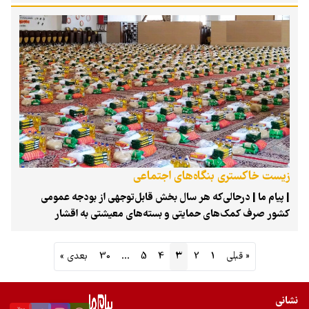
احمدی معاون وزیر ارتباطات و فناوری اطلاعات و مدیرعامل شرکت
ملی پست، جمشیدی مدیرعامل شرکت پتروشیمی نوری، احمدی
رئیس کمیسیون انرژی مجلس، شهریاری رئیس کمیسیون بهداشت و
درمان مجلس، قیصری رئیس فراکسیون نظارت بر صنعت نفت، گاز و
پتروشیمی مجلس، لاهیجان زاده معاون محیط زیست دریایی و
تالاب های سازمان حفاظت محیط زیست، دبیری نژاد نماینده وزارت
فرهنگ و ارشاد در شورای تمبر و فعالان حوزه محیط‌زیست برگزار
شد.
زیست خاکستری بنگاه‌های اجتماعی
| پیام ما | درحالی‌که هر سال بخش قابل‌توجهی از بودجه عمومی
کشور صرف کمک‌های حمایتی و بسته‌های معیشتی به اقشار
آسیب‌پذیر می‌شود، تازه‌ترین گزارش راهبردی مرکز پژوهش‌های
مجلس شورای اسلامی هشدار می‌دهد که این الگوی مرسوم نه‌تنها به
« قبلی
1
2
3
4
5
…
30
بعدی »
استقلال اقتصادی مددجویان منجر نشده، بلکه با تعمیق وابستگی،
چرخه‌ای از فقر ساختاری را بازتولید کرده است. این گزارش که در
اردیبهشت ۱۴۰۵ و با شماره مسلسل ۲۱۴۸۸ منتشر شده، باتکیه‌بر
نشانی