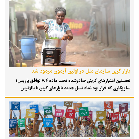
بازار کربن سازمان ملل در اولین آزمون مردود شد
نخستین اعتبارهای کربنی صادرشده تحت ماده ۶.۴ توافق پاریس؛
سازوکاری که قرار بود نماد نسل جدید بازارهای کربن با بالاترین
استانداردهای شفافیت، پاسخگویی و راست‌کرداری محیط‌زیستی
باشد، امروز با اتهاماتی جدی درباره ارتباط با حکومت نظامی میانمار،
ضعف‌های حکمرانی و اغراق در میزان کاهش انتشار گازهای گلخانه‌ای
مواجه شده است.