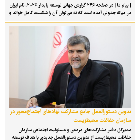
| پیام ما | در صفحه ۲۴۶ گزارش جهانی توسعه پایدار ۲۰۲۶، نام ایران
در میانه جدولی آمده است که نه می‌توان آن را شکست کامل خواند و
نه موفقیتی روشن. عدد ۶۸.۸ کنار نام «جمهوری اسلامی ایران» قرار
گرفته است؛ امتیازی بالاتر از میانگین منطقه، اما نه آن‌قدر بالا که
کشور را در مسیر مطمئن تحقق اهداف توسعه پایدار نشان دهد.
کمی پایین‌تر، عدد دیگری تصویر را روشن‌تر می‌کند: امتیاز ایران از
سال ۲۰۱۵ فقط ۰.۴ واحد درصد افزایش یافته است. یعنی در یک
دهه‌ای که جهان قرار بود به سوی اهداف سال ۲۰۳۰ حرکت کند، ایران
بیش از آنکه پیشروی چشمگیری داشته باشد، در نقطه‌ای میانه باقی
مانده است.
تدوین دستورالعمل جامع مشارکت نهادهای اجتماع‌محور در
سازمان حفاظت محیط‌زیست
مدیرکل دفتر مشارکت‌های مردمی و مسئولیت اجتماعی سازمان
حفاظت محیط‌زیست از تدوین دستورالعمل جدیدی با هدف توسعه