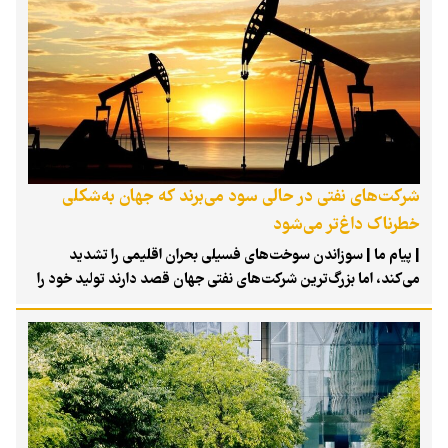
بلندمدتی در صنعت مد، از دهه ۱۹۶۰ میلادی مفهوم مد پایدار را
مطرح کرد؛ رویکردی که با مد سریع یا «فست‌فشن» مقابله می‌کند و
بر اقتصاد چرخشی تأکید دارد. در ایران نیز مد پایدار ریشه در برخی
باورهای فرهنگی دارد. نکوهش اسراف، استفاده مجدد از لباس و
مفهوم قناعت، همگی با اندیشه مصرف چندباره و اقتصاد چرخشی
قابل تبیین‌اند.
شرکت‌های نفتی در حالی سود می‌برند که جهان به‌شکلی
خطرناک داغ‌تر می‌شود
| پیام ما | سوزاندن سوخت‌های فسیلی بحران اقلیمی را تشدید
می‌کند، اما بزرگ‌ترین شرکت‌های نفتی جهان قصد دارند تولید خود را
افزایش دهند. در حالی که جهان زیر موج‌های گرمایی هرچه
خطرناک‌تر می‌سوزد، این پرسش مطرح است که چرا به شرکت‌های
نفتی اجازه داده می‌شود به‌جای پرداخت هزینه پیامدهای فعالیت‌های
خود، تولید سوخت را افزایش دهند؟ این پرسشی است که باید در
روزهایی که گنبدهای حرارتی بخش بزرگی از نیمکره شمالی را فرا
گرفته‌اند، در ذهن همه مردم باشد؛ روزهایی که رکوردهای دما یکی