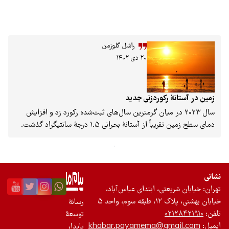
راشل گلوزمن
۲۰ دی ۱۴۰۲
رکوردزنی جدید
۲۰ در میان گرمترین سال‌های ثبت‌شده رکورد زد و افزایش
دمای سطح زمین تقریباً از آستانهٔ بحرانی ۱.۵ درجهٔ سانتیگراد گذشت.
به ناظران اقلیمی اتحادیهٔ اروپا اعلام کردند. خدمات
ک، یکی از برنامه‌های اتحادیهٔ اروپا برای پایش شرایط
اعلام کرد که تغییراقلیم، باعث تشدید امواج گرمایی،
سوزی در سراسر سیاره شده است و دماسنج جهانی
۱.۴۸ درجهٔ سانتیگراد بیشتر از میزان متوسط دوران پیش از
تی، ابتدای عباس‌آباد،
 نشان می‌دهد.
حد ۵
رسانۀ
۰
توسعۀ
khabar.payamema@g
پایدار