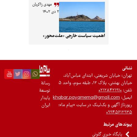
مهدی زاکریان
۲ دی ۱۴۰۲
اهمیت سیاست خارجی «ملت‌محور»
ی
: خیابان شریعتی، ابتدای عباس‌آباد،
شتی، پلاک ۱۲، طبقه سوم، واحد ۵
رسانۀ
:
۰۲۱۲۸۴۲۱۹۱۰
توسعۀ
ل:
khabar.payamema@gmail.com
پایدار
اژ آگهی و بک‌لینک در سایت «پیام ما»:
ایران
۰۹۹۴۵۶۱
دهای مرتبط
پایگاه خبری گلونی