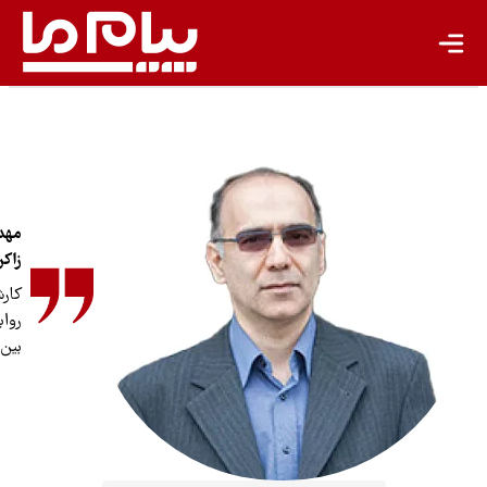
معیشت پایدار
مسئولیت اجتماعی شرکت‌ها
بیشتر
سبک زندگی
مهدی
جهان پژوهش
زاکریان
یادداشت
کارشناس
روابط
تجدیدپذیر
بین‌الملل
تازه‌ها
باشگاه نویسندگان