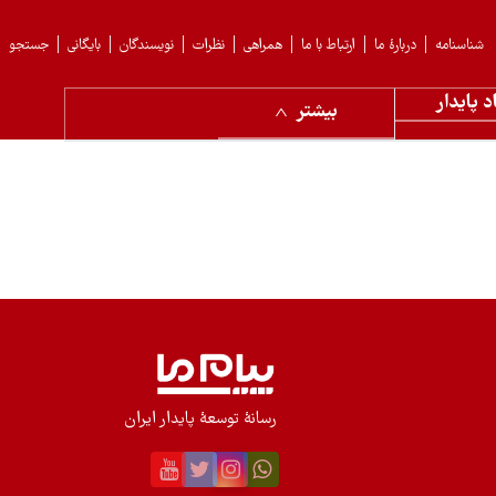
شناسنامه
دربارهٔ ما
ارتباط با ما
همراهی
نظرات
نویسندگان
بایگانی
جستجو
د پایدار
بیشتر
رسانۀ توسعۀ پایدار ایران