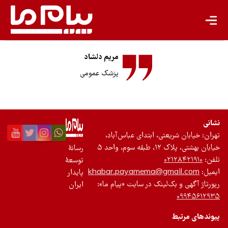
انرژی پاک
کشاورزی پایدار
مریم دلشاد
گردشگری پایدار
پزشک عمومی
اقتصاد سبز
معیشت پایدار
نشانی
مسئولیت اجتماعی شرکت‌ها
تهران: خیابان شریعتی، ابتدای عباس‌آباد،
خیابان بهشتی، پلاک ۱۲، طبقه سوم، واحد ۵
رسانۀ
بیشتر
تلفن:
۰۲۱۲۸۴۲۱۹۱۰
توسعۀ
ایمیل:
khabar.payamema@gmail.com
پایدار
سبک زندگی
رپورتاژ آگهی و بک‌لینک در سایت «پیام ما»:
ایران
۰۹۹۴۵۶۱۲۹۳۵
جهان پژوهش
پیوندهای مرتبط
یادداشت