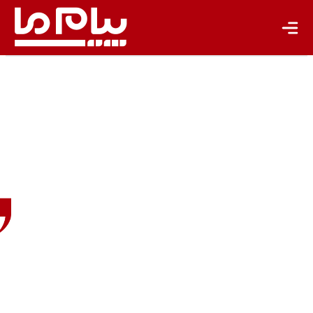
تازه‌ها
باشگاه نویسندگان
راویندرا
جایاراتن
پژوهشگر
مهندسی
ساحل
دانشگاه
شرق
لندن