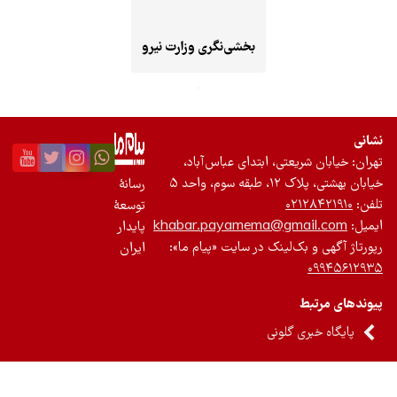
بخشی‌نگری وزارت نیرو
تی، ابتدای عباس‌آباد،
حد ۵
رسانۀ
۰
توسعۀ
khabar.payamema@gm
پایدار
لینک در سایت «پیام ما»:
ایران
گلونی