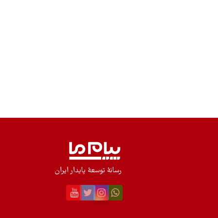
رسانۀ توسعۀ پایدار ایران