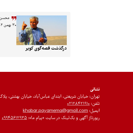
محسن ج
۳۰ بهمن ۱۴۰۲
درگذشت قصه‌گوی کویر
نشانی
تهران: خیابان شریعتی، ابتدای عباس‌آباد، خیابان بهشتی، پلاک ۱۲، طبقه سوم، واحد 
تلفن:
۰۲۱۲۸۴۲۱۹۱۰
ایمیل:
khabar.payamema@gmail.com
رپورتاژ آگهی و بک‌لینک در سایت «پیام ما»:
۰۹۹۴۵۶۱۲۹۳۵