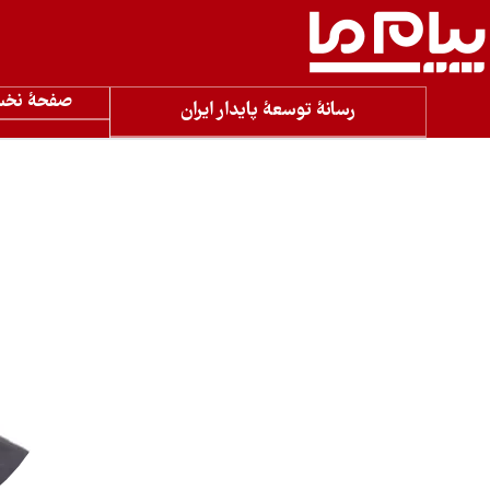
صفحۀ نخ
رسانۀ توسعۀ پایدار ایران