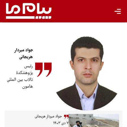
جواد میردار
هریجانی
رئیس
پژوهشکدۀ
تالاب بین المللی
هامون
جواد میردار هریجانی
۷ دی ۱۴۰۳