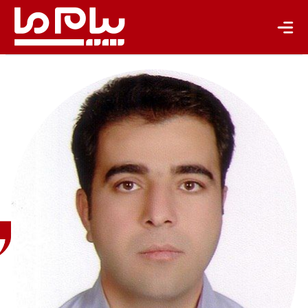
تازه‌ها
باشگاه نویسندگان
کامران
رضایی
توابع
متخصص
مدیریت
اكوسیستم
های آبی و
آبزیان