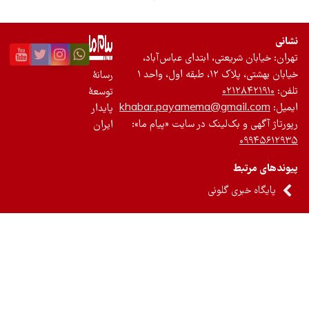
عتی، ابتدای عباس‌آباد،
 واحد ۱
رسانۀ
۰۲
توسعۀ
khabar.payamema@gm
پایدار
ک‌لینک در سایت «پیام ما»:
ایران
 گلونی