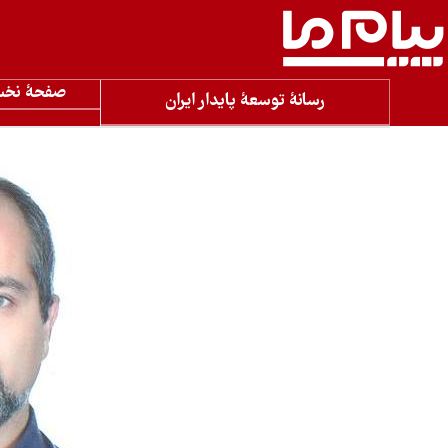
صفحۀ نخ
رسانۀ توسعۀ پایدار ایران