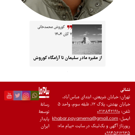
کوروش محمدخانی
۷ آبان ۱۴۰۴
قبره مادر سلیمان تا آرامگاه کوروش
 ابتدای عباس‌آباد،
رسانۀ
توسعۀ
khabar.payamema@
پایدار
نک در سایت «پیام ما»:
ایران