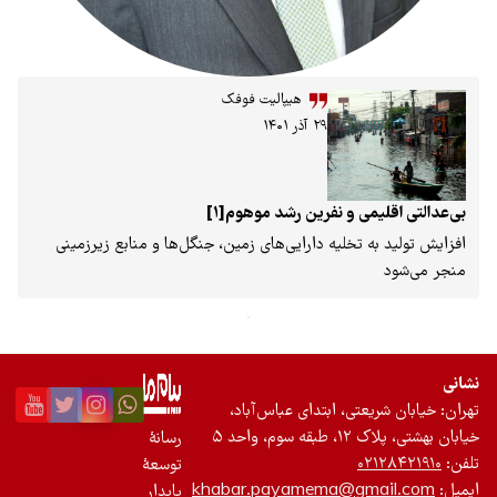
هیپالیت فوفک
۲۹ آذر ۱۴۰۱
می و نفرین رشد موهوم[1]
ه تخلیه دارایی‌های زمین، جنگل‌ها و منابع زیرزمینی
عتی، ابتدای عباس‌آباد،
 واحد ۵
رسانۀ
۰۲
توسعۀ
khabar.payamema@gm
پایدار