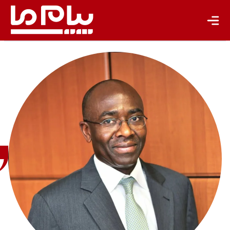
تازه‌ها
باشگاه نویسندگان
هیپالیت
فوفک
مدیر
تحقیقات
بانک
صادرات-
واردات
آفریقا |
ترجمه
رضا
امیدی |