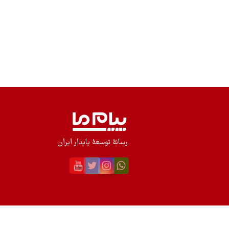
رسانۀ توسعۀ پایدار ایران