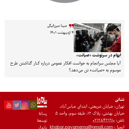
مبینا میرزابیگی
۴ اردیبهشت ۱۴۰۱
شت «صیانت»
ام به خواست افکار عمومی درباره کنار گذاشتن طرح
نت» تن می‌دهد؟
عتی، ابتدای عباس‌آباد،
واحد ۵
رسانۀ
۰۲
توسعۀ
khabar.payamema@gm
پایدار