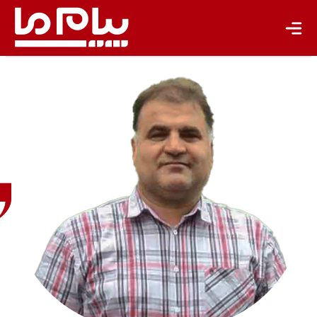
باشگاه نویسندگان
داریوش
گل‌علیزاده
سرپرست
مرکزملی
هوا و
تغییراقلیم