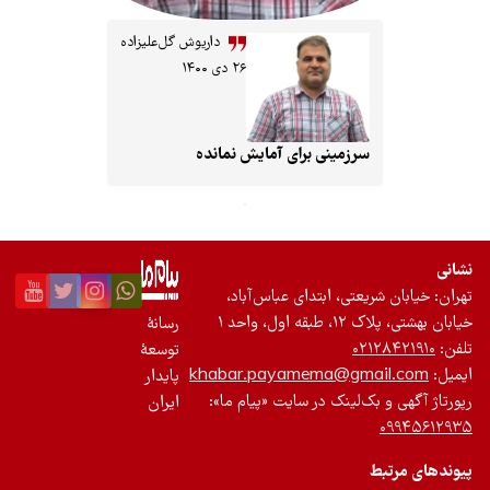
داریوش گل‌علیزاده
۲۶ دی ۱۴۰۰
زمینی برای آمایش نمانده
تی، ابتدای عباس‌آباد،
حد ۱
رسانۀ
۰
توسعۀ
khabar.payamema@gm
پایدار
لینک در سایت «پیام ما»:
ایران