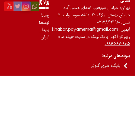
عتی، ابتدای عباس‌آباد،
 واحد ۵
رسانۀ
۰۲
توسعۀ
khabar.payamema@gm
پایدار
ک‌لینک در سایت «پیام ما»:
ایران
 گلونی