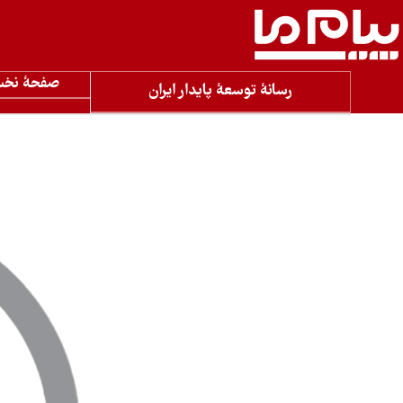
صفحۀ نخ
رسانۀ توسعۀ پایدار ایران