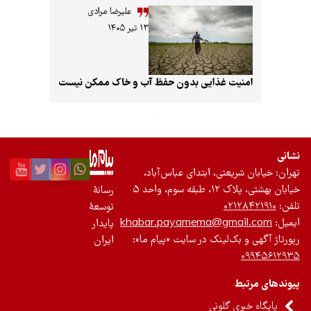
علیرضا مرادی
۱۳ تیر ۱۴۰۵
غذایی بدون حفظ آب و خاک ممکن نیست
، ابتدای عباس‌آباد،
۵
رسانۀ
توسعۀ
khabar.payamema@
پایدار
ینک در سایت «پیام ما»:
ایران
ونی